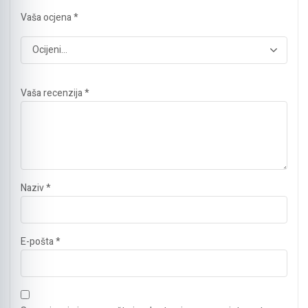
Vaša ocjena
*
Vaša recenzija
*
Naziv
*
E-pošta
*