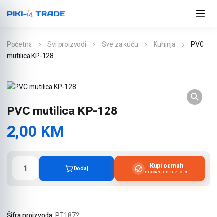
Početna
Svi proizvodi
Sve za kuću
Kuhinja
PVC
mutilica KP-128
PVC mutilica KP-128
2,00
KM
PVC
Kupi odmah
Dodaj
mutilica
PLAĆANJE POUZEĆEM
KP-
128
količina
Šifra proizvoda:
PT1872