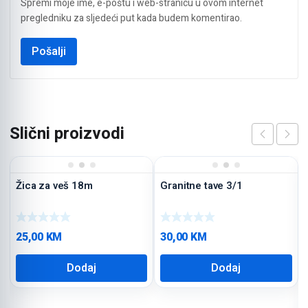
Spremi moje ime, e-poštu i web-stranicu u ovom internet
pregledniku za sljedeći put kada budem komentirao.
Slični proizvodi
Žica za veš 18m
Granitne tave 3/1
25,00
KM
30,00
KM
Dodaj
Dodaj