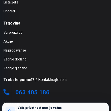
Lista želja
Uporedi
Trgovina
Svi proizvodi
Akcije
Najprodavanije
Zadnje dodano
Zadnje gledano
Trebate pomoć?
/ Kontaktirajte nas
063 405 186
Ponedjeljak - Subota: 08:00 - 19:00
Vaša privatnost nam je važna
Nedjeljom i praznicima ne radimo