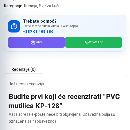
Kategorije:
Kuhinja
,
Sve za kuću
Trebate pomoć?
Javite nam se putem Vibera ili WhatsAppa
+387 63 405 186
Viber
WhatsApp
Recenzije (0)
Još nema recenzija.
Budite prvi koji će recenzirati “PVC
mutilica KP-128”
Vaša adresa e-pošte neće biti objavljena.
Obavezna polja su
označena sa
* (obavezno)