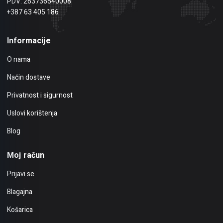
PDV: 263736540008
+387 63 405 186
Informacije
O nama
Način dostave
Privatnost i sigurnost
Uslovi korištenja
Blog
Moj račun
Prijavi se
Blagajna
Košarica