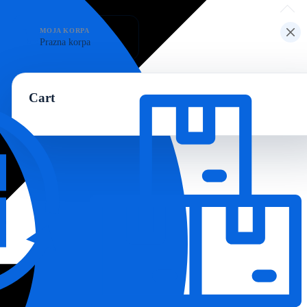
Prazna korpa
Cart