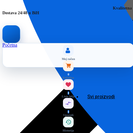
Kvalitetna
Dostava 24/48 u BiH
Početna
Moj račun
0
Košarica
0
Svi proizvodi
Lista želja
0
Uporedi
Historija