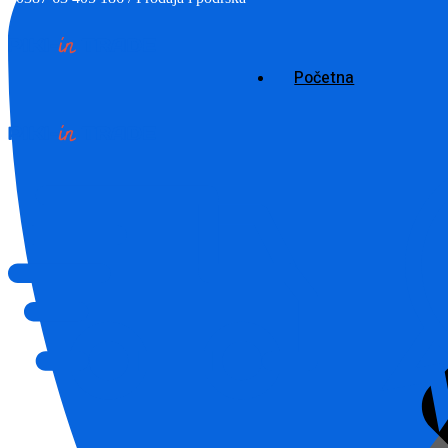
0
Lista želja
Početna
0
Uporedi
Historija