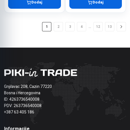
Dodaj
Dodaj
…
1
2
3
4
12
13
Gnjilavac 208, Cazin 77220
Bosna i Hercegovina
ID: 4263736540008
PDV: 263736540008
+387 63 405 186
Informacije