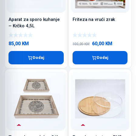
Aparat za sporo kuhanje
Friteza na vrući zrak
– Krčko 4,5L
Izvorna
Trenutna
85,00
KM
60,00
KM
100,00
KM
cijena
cijena
bila
je:
Dodaj
Dodaj
je:
60,00 KM.
100,00 KM.