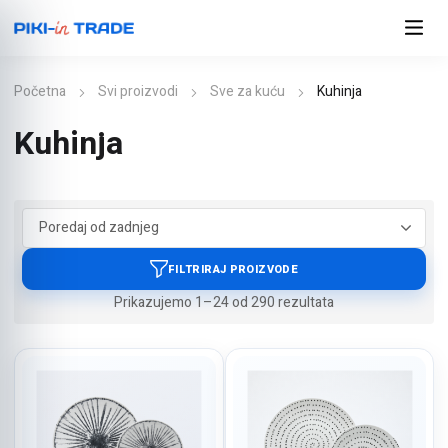
Početna
Svi proizvodi
Sve za kuću
Kuhinja
Kuhinja
Poredano
Prikazujemo 1–24 od 290 rezultata
po
najnovijem