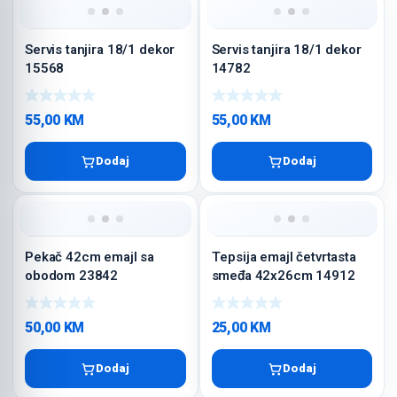
Servis tanjira 18/1 dekor
Servis tanjira 18/1 dekor
15568
14782
55,00
KM
55,00
KM
Dodaj
Dodaj
Pekač 42cm emajl sa
Tepsija emajl četvrtasta
obodom 23842
smeđa 42x26cm 14912
50,00
KM
25,00
KM
Dodaj
Dodaj