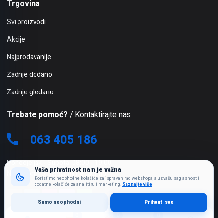
Trgovina
Svi proizvodi
Akcije
Najprodavanije
Zadnje dodano
Zadnje gledano
Trebate pomoć?
/ Kontaktirajte nas
063 405 186
Ponedjeljak - Subota: 08:00 - 19:00
Vaša privatnost nam je važna
Nedjeljom i praznicima ne radimo
Koristimo neophodne kolačiće za ispravan rad webshopa, a uz vašu saglasnost i
dodatne kolačiće za analitiku i marketing.
Saznajte više
Samo neophodni
Prihvati sve
0
0
0