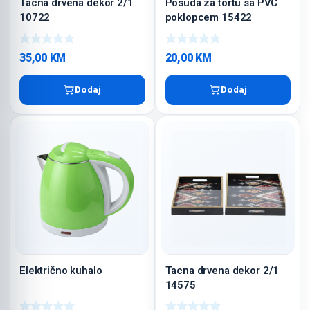
Tacna drvena dekor 2/1
Posuda za tortu sa PVC
10722
poklopcem 15422
35,00
KM
20,00
KM
Dodaj
Dodaj
Električno kuhalo
Tacna drvena dekor 2/1
14575