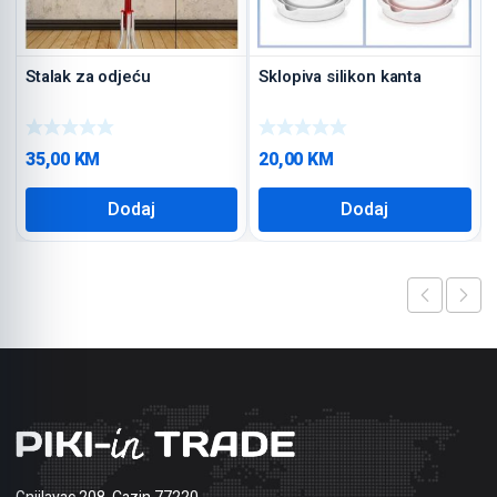
Stalak za odjeću
Sklopiva silikon kanta
35,00
KM
20,00
KM
Dodaj
Dodaj