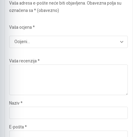
Vaša adresa e-pošte neće biti objavljena.
Obavezna polja su
označena sa
* (obavezno)
Vaša ocjena
*
Vaša recenzija
*
Naziv
*
E-pošta
*