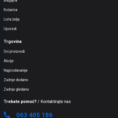
Blagajna
Košarica
Lista želja
Uporedi
Trgovina
Svi proizvodi
Akcije
Najprodavanije
Zadnje dodano
Zadnje gledano
Trebate pomoć?
/ Kontaktirajte nas
063 405 186