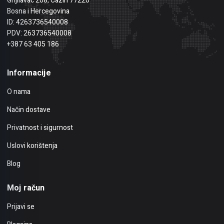
Gnjilavac 208, Cazin 77220
Bosna i Hercegovina
ID: 4263736540008
PDV: 263736540008
+387 63 405 186
Informacije
O nama
Način dostave
Privatnost i sigurnost
Uslovi korištenja
Blog
Moj račun
Prijavi se