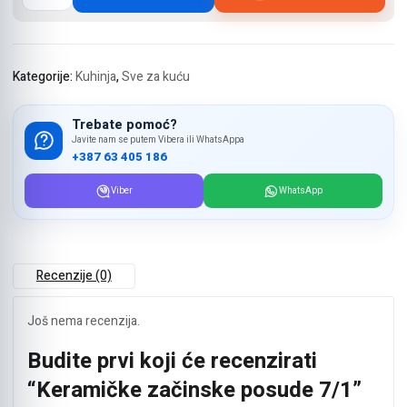
posude
7/1
količina
Kategorije:
Kuhinja
,
Sve za kuću
Trebate pomoć?
Javite nam se putem Vibera ili WhatsAppa
+387 63 405 186
Viber
WhatsApp
Recenzije (0)
Još nema recenzija.
Budite prvi koji će recenzirati
“Keramičke začinske posude 7/1”