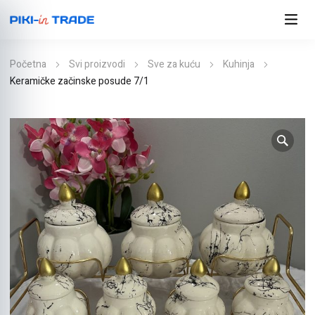
Početna
Svi proizvodi
Sve za kuću
Kuhinja
Keramičke začinske posude 7/1