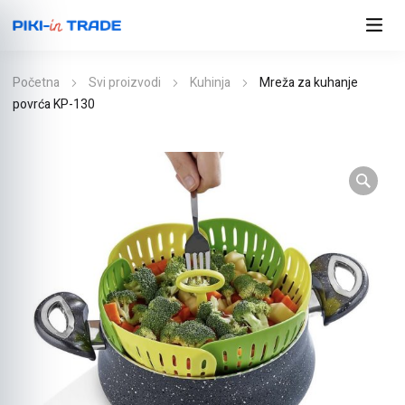
Početna
Svi proizvodi
Kuhinja
Mreža za kuhanje
povrća KP-130