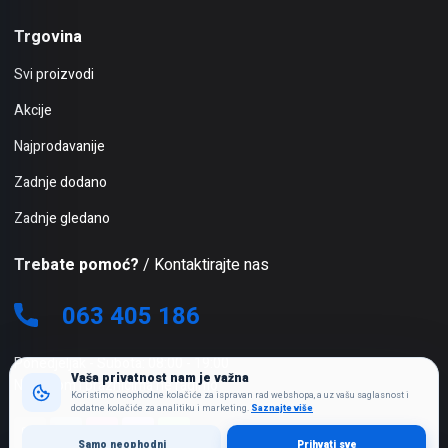
Trgovina
Svi proizvodi
Akcije
Najprodavanije
Zadnje dodano
Zadnje gledano
Trebate pomoć?
/ Kontaktirajte nas
063 405 186
Ponedjeljak - Subota: 08:00 - 19:00
Vaša privatnost nam je važna
Nedjeljom i praznicima ne radimo
Koristimo neophodne kolačiće za ispravan rad webshopa, a uz vašu saglasnost i
dodatne kolačiće za analitiku i marketing.
Saznajte više
Samo neophodni
Prihvati sve