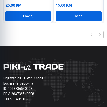
25,00
KM
15,00
KM
Dodaj
Dodaj
Gnjilavac 208, Cazin 77220
Bosna i Hercegovina
ID: 4263736540008
PDV: 263736540008
+387 63 405 186