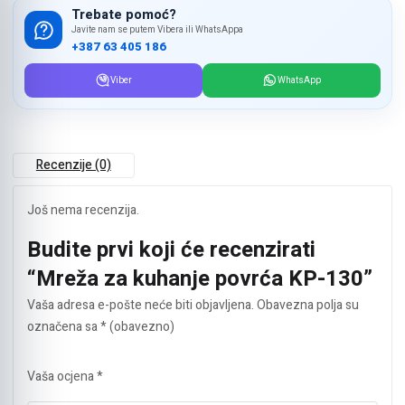
Trebate pomoć?
Javite nam se putem Vibera ili WhatsAppa
+387 63 405 186
Viber
WhatsApp
Recenzije (0)
Još nema recenzija.
Budite prvi koji će recenzirati
“Mreža za kuhanje povrća KP-130”
Vaša adresa e-pošte neće biti objavljena.
Obavezna polja su
označena sa
* (obavezno)
Vaša ocjena
*