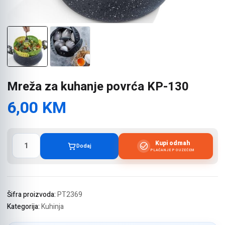
Mreža za kuhanje povrća KP-130
6,00
KM
Mreža
Kupi odmah
Dodaj
za
PLAĆANJE POUZEĆEM
kuhanje
povrća
KP-
130
Šifra proizvoda:
PT2369
količina
Kategorija:
Kuhinja