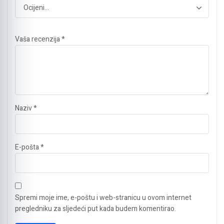
Vaša recenzija
*
Naziv
*
E-pošta
*
Spremi moje ime, e-poštu i web-stranicu u ovom internet
pregledniku za sljedeći put kada budem komentirao.