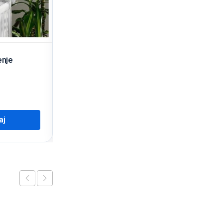
enje
Stalak za odjeću
35,00
KM
aj
Dodaj