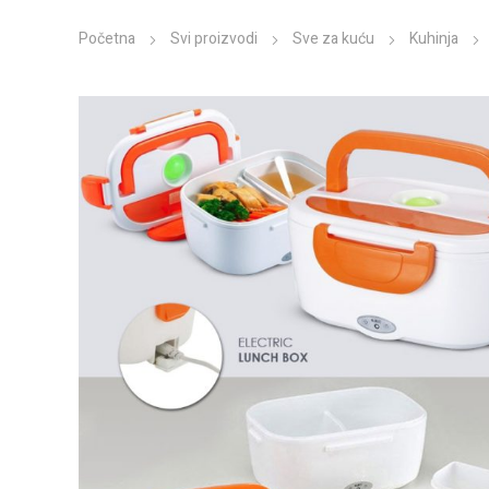
Početna
Svi proizvodi
Sve za kuću
Kuhinja