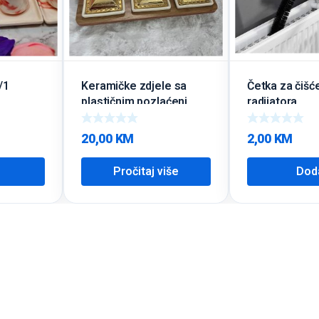
/1
Keramičke zdjele sa
Četka za čišć
plastičnim pozlaćeni
radijatora
poklopcima
20,00
KM
2,00
KM
Pročitaj više
Dod