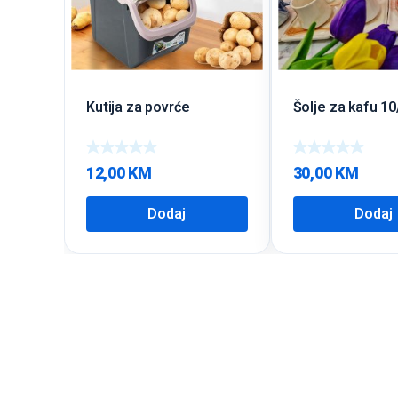
Kutija za povrće
Šolje za kafu 10
12,00
KM
30,00
KM
Dodaj
Dodaj