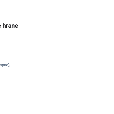
e hrane
lopac);