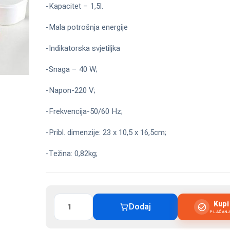
-Kapacitet – 1,5l.
-Mala potrošnja energije
-Indikatorska svjetiljka
-Snaga – 40 W;
-Napon-220 V;
-Frekvencija-50/60 Hz;
-Pribl. dimenzije: 23 x 10,5 x 16,5cm;
-Težina: 0,82kg;
Električna
Kup
Dodaj
kutija
PLAĆAN
za