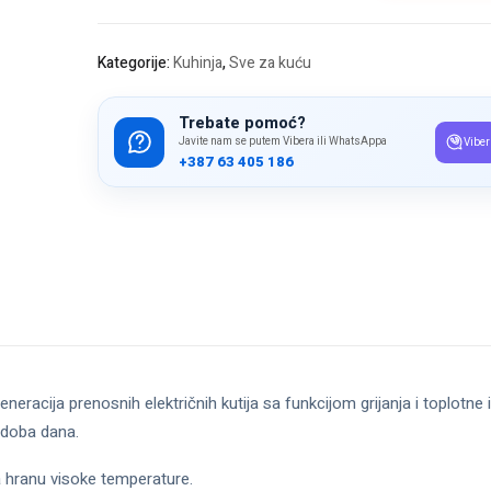
podgrijavanje
hrane
količina
Kategorije:
Kuhinja
,
Sve za kuću
Trebate pomoć?
Javite nam se putem Vibera ili WhatsAppa
Viber
+387 63 405 186
neracija prenosnih električnih kutija sa funkcijom grijanja i toplotne i
e doba dana.
a hranu visoke temperature.