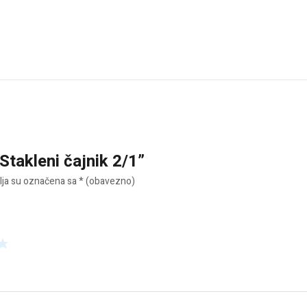
“Stakleni čajnik 2/1”
ja su označena sa
* (obavezno)