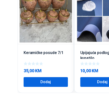
Keramičke posude 7/1
Upijajuća podlo
kupatilo
35,00
KM
10,00
KM
Dodaj
Dodaj