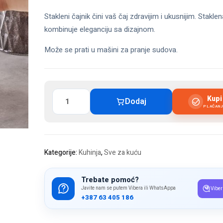
Stakleni čajnik čini vaš čaj zdravijim i ukusnijim. Stakle
kombinuje eleganciju sa dizajnom.
Može se prati u mašini za pranje sudova.
Stakleni
Kup
Dodaj
čajnik
PLAĆAN
2/1
količina
Kategorije:
Kuhinja
,
Sve za kuću
Trebate pomoć?
Javite nam se putem Vibera ili WhatsAppa
Viber
+387 63 405 186