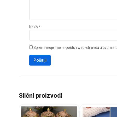
Naziv
*
Spremi moje ime, e-poštu i web-stranicu u ovom int
Slični proizvodi