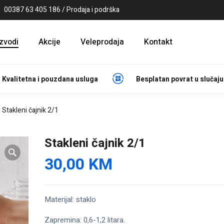
00387 63 405 186 / Prodaja i podrška
izvodi
Akcije
Veleprodaja
Kontakt
Kvalitetna i pouzdana usluga
Besplatan povrat u slučaju
Stakleni čajnik 2/1
Stakleni čajnik 2/1
30,00
KM
Materijal: staklo
Zapremina: 0,6-1,2 litara.