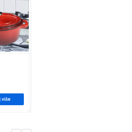
Silikon posuda za led
3,00
KM
j više
Dodaj