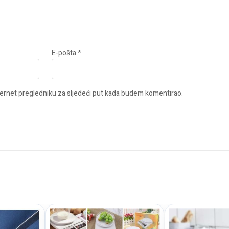
E-pošta
*
ernet pregledniku za sljedeći put kada budem komentirao.