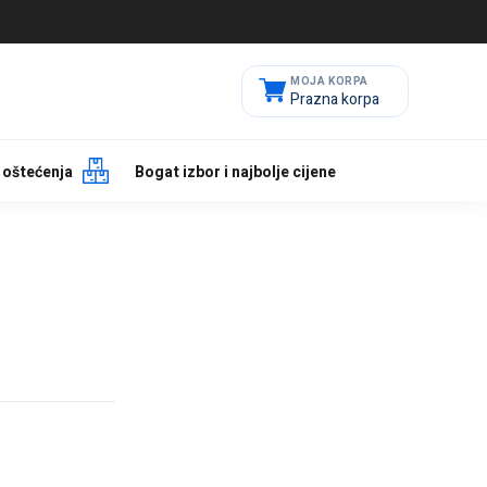
Prazna korpa
 oštećenja
Bogat izbor i najbolje cijene