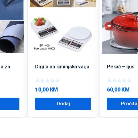
ga za
Digitalna kuhinjska vaga
Pekač – gus
10,00
KM
60,00
KM
Dodaj
Pročita