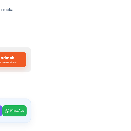
na ručka
i odmah
JE POUZEĆEM
WhatsApp