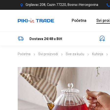
Gnjilavac 208, Cazin 77220, Bosna i Hercegovina
Početna
Svi pro
Dostava 24/48 u BiH
Početna
Svi proizvodi
Sve za kuću
Kuhinja