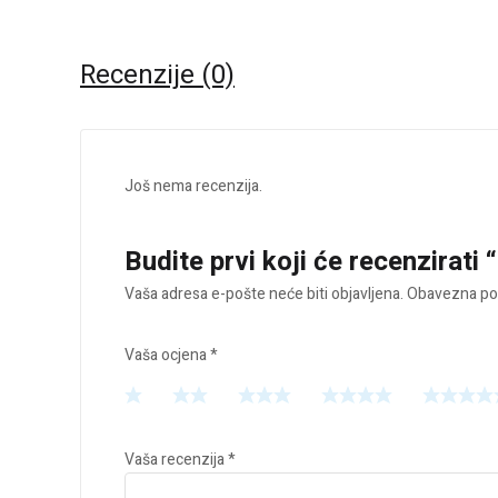
Recenzije (0)
Još nema recenzija.
Budite prvi koji će recenzirati 
Vaša adresa e-pošte neće biti objavljena.
Obavezna pol
Vaša ocjena
*
Vaša recenzija
*