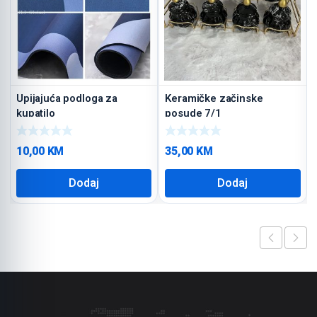
Upijajuća podloga za
Keramičke začinske
kupatilo
posude 7/1
10,00
KM
35,00
KM
Dodaj
Dodaj