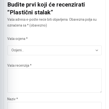
Budite prvi koji će recenzirati
“Plastični stalak”
Vaša adresa e-pošte neće biti objavljena.
Obavezna polja su
označena sa
* (obavezno)
Vaša ocjena
*
Vaša recenzija
*
Naziv
*