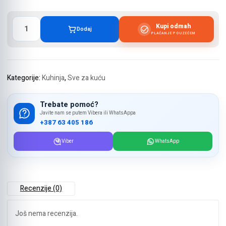
Plastični
Kupi odmah
Dodaj
stalak
PLAĆANJE POUZEĆEM
količina
Kategorije:
Kuhinja
,
Sve za kuću
Trebate pomoć?
Javite nam se putem Vibera ili WhatsAppa
+387 63 405 186
Viber
WhatsApp
Recenzije (0)
Još nema recenzija.