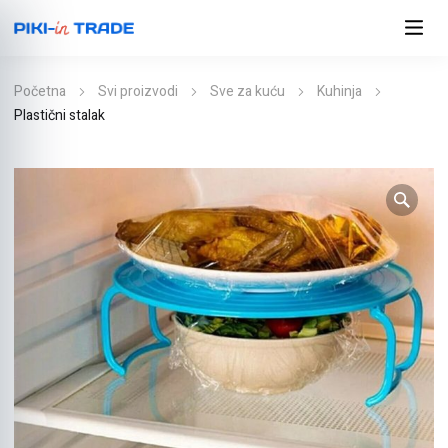
Početna
Svi proizvodi
Sve za kuću
Kuhinja
Plastični stalak