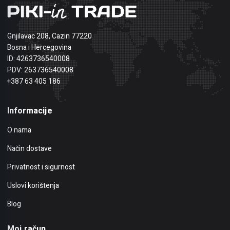
Gnjilavac 208, Cazin 77220
Bosna i Hercegovina
ID: 4263736540008
PDV: 263736540008
+387 63 405 186
Informacije
O nama
Način dostave
Privatnost i sigurnost
Uslovi korištenja
Blog
Moj račun