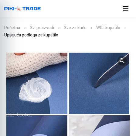
Početna
Svi proizvodi
Sve za kuću
WC i kupatilo
Upijajuća podloga za kupatilo