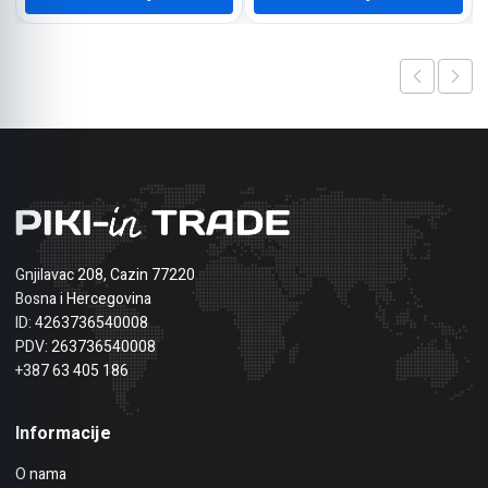
Gnjilavac 208, Cazin 77220
Bosna i Hercegovina
ID: 4263736540008
PDV: 263736540008
+387 63 405 186
Informacije
O nama