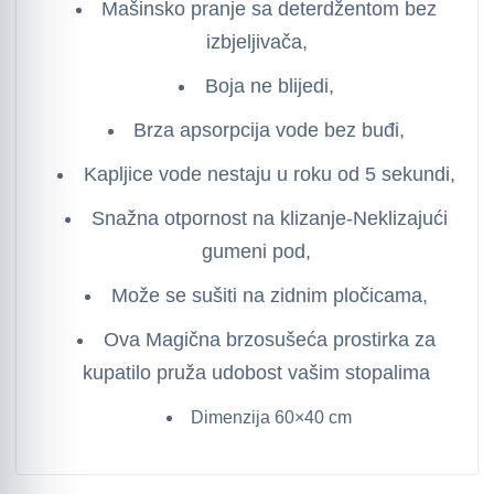
Mašinsko pranje sa deterdžentom bez
izbjeljivača,
Boja ne blijedi,
Brza apsorpcija vode bez buđi,
Kapljice vode nestaju u roku od 5 sekundi,
Snažna otpornost na klizanje-Neklizajući
gumeni pod,
Može se sušiti na zidnim pločicama,
Ova Magična brzosušeća prostirka za
kupatilo pruža udobost vašim stopalima
Dimenzija 60×40 cm