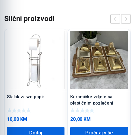
Slični proizvodi
Stalak za wc papir
Keramičke zdjele sa
plastičnim pozlaćeni
poklopcima
10,00
KM
20,00
KM
Dodaj
Pročitaj više