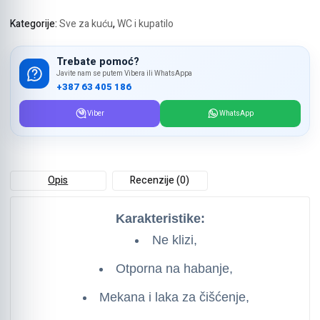
količina
Kategorije:
Sve za kuću
,
WC i kupatilo
Trebate pomoć?
Javite nam se putem Vibera ili WhatsAppa
+387 63 405 186
Viber
WhatsApp
Opis
Recenzije (0)
Karakteristike:
Ne klizi,
Otporna na habanje,
Mekana i laka za čišćenje,