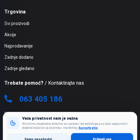
Trgovina
Svi proizvodi
Akcije
Najprodavanije
Zadnje dodano
Zadnje gledano
Trebate pomoć?
/ Kontaktirajte nas
063 405 186
Ponedjeljak - Subota: 08:00 - 19:00
Vaša privatnost nam je važna
Nedjeljom i praznicima ne radimo
Koristimo neophodne kolačiće za ispravan rad webshopa, a uz vašu saglasnost i
dodatne kolačiće za analitiku i marketing.
Saznajte više
Samo neophodni
Prihvati sve