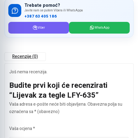
Trebate pomoć?
Javite nam se putem Vibera ili WhatsAppa
+387 63 405 186
Viber
WhatsApp
Recenzije (0)
Još nema recenzija.
Budite prvi koji će recenzirati
“Lijevak za tegle LFY-635”
Vaša adresa e-pošte neće biti objavljena.
Obavezna polja su
označena sa
* (obavezno)
Vaša ocjena
*