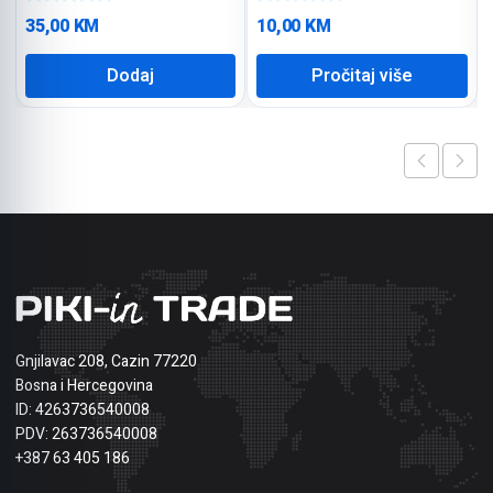
35,00
KM
10,00
KM
Dodaj
Pročitaj više
Gnjilavac 208, Cazin 77220
Bosna i Hercegovina
ID: 4263736540008
PDV: 263736540008
+387 63 405 186