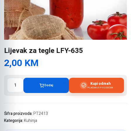
Lijevak za tegle LFY-635
2,00
KM
Lijevak
Kupi odmah
Dodaj
za
PLAĆANJE POUZEĆEM
tegle
LFY-
635
količina
Šifra proizvoda:
PT2413
Kategorija:
Kuhinja