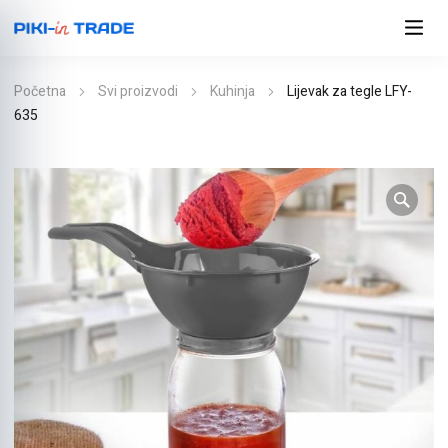
Početna
Svi proizvodi
Kuhinja
Lijevak za tegle LFY-
635