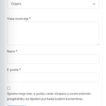
Vaša recenzija
*
Naziv
*
E-pošta
*
Spremi moje ime, e-poštu i web-stranicu u ovom internet
pregledniku za sljedeći put kada budem komentirao.