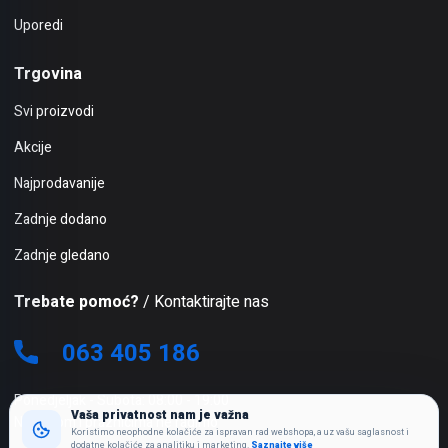
Uporedi
Trgovina
Svi proizvodi
Akcije
Najprodavanije
Zadnje dodano
Zadnje gledano
Trebate pomoć?
/ Kontaktirajte nas
063 405 186
Ponedjeljak - Subota: 08:00 - 19:00
Vaša privatnost nam je važna
Nedjeljom i praznicima ne radimo
Koristimo neophodne kolačiće za ispravan rad webshopa, a uz vašu saglasnost i
dodatne kolačiće za analitiku i marketing.
Saznajte više