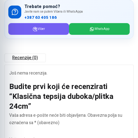
Trebate pomoć?
Javite nam se putem Vibera ili WhatsAppa
+387 63 405 186
Viber
WhatsApp
Recenzije (0)
Još nema recenzija.
Budite prvi koji će recenzirati
“Klasična tepsija duboka/plitka
24cm”
Vaša adresa e-pošte neće biti objavljena.
Obavezna polja su
označena sa
* (obavezno)