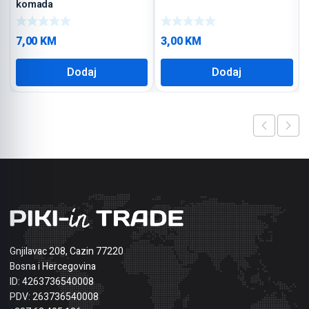
komada
7,00
KM
3,00
KM
Dodaj
Dodaj
Gnjilavac 208, Cazin 77220
Bosna i Hercegovina
ID: 4263736540008
PDV: 263736540008