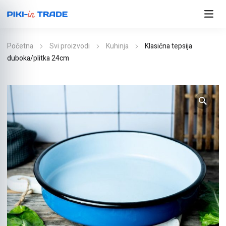
Početna
Svi proizvodi
Kuhinja
Klasična tepsija
duboka/plitka 24cm