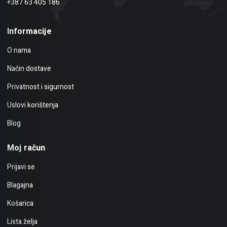
+387 63 405 186
Informacije
O nama
Način dostave
Privatnost i sigurnost
Uslovi korištenja
Blog
Moj račun
Prijavi se
Blagajna
Košarica
Lista želja