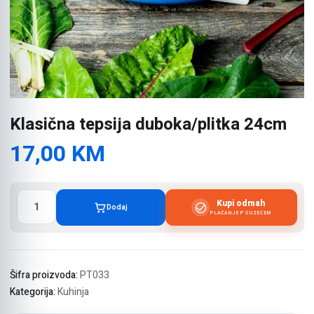
Klasična tepsija duboka/plitka 24cm
17,00
KM
Klasična
Kupi odmah
Dodaj
tepsija
PLAĆANJE POUZEĆEM
duboka/plitka
24cm
količina
Šifra proizvoda:
PT033
Kategorija:
Kuhinja