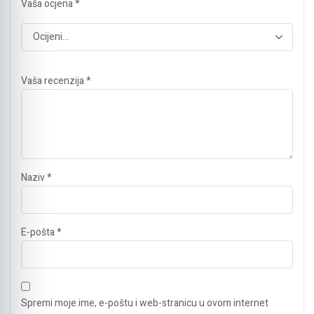
Vaša ocjena
*
Vaša recenzija
*
Naziv
*
E-pošta
*
Spremi moje ime, e-poštu i web-stranicu u ovom internet