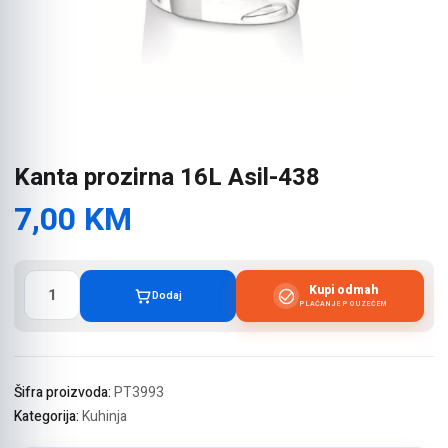
Kanta prozirna 16L Asil-438
7,00
KM
Kanta
Kupi odmah
Dodaj
prozirna
PLAĆANJE POUZEĆEM
16L
Asil-
438
količina
Šifra proizvoda:
PT3993
Kategorija:
Kuhinja