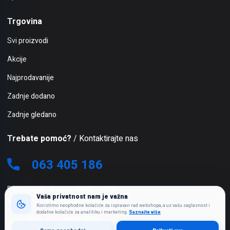
Trgovina
Svi proizvodi
Akcije
Najprodavanije
Zadnje dodano
Zadnje gledano
Trebate pomoć?
/ Kontaktirajte nas
063 405 186
Ponedjeljak - Subota: 08:00 - 19:00
Vaša privatnost nam je važna
Nedjeljom i praznicima ne radimo
Koristimo neophodne kolačiće za ispravan rad webshopa, a uz vašu saglasnost i
dodatne kolačiće za analitiku i marketing.
Saznajte više