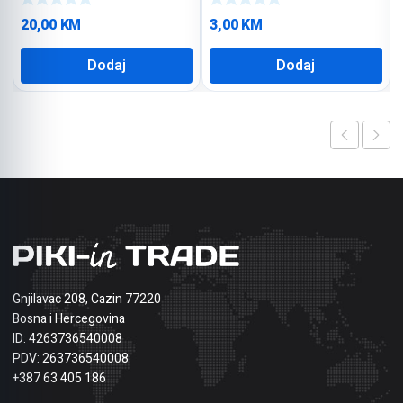
20,00
KM
3,00
KM
Dodaj
Dodaj
Gnjilavac 208, Cazin 77220
Bosna i Hercegovina
ID: 4263736540008
PDV: 263736540008
+387 63 405 186