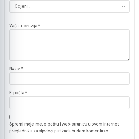
Vaša recenzija
*
Naziv
*
E-pošta
*
Spremi moje ime, e-poštu i web-stranicu u ovom internet
pregledniku za sljedeći put kada budem komentirao.