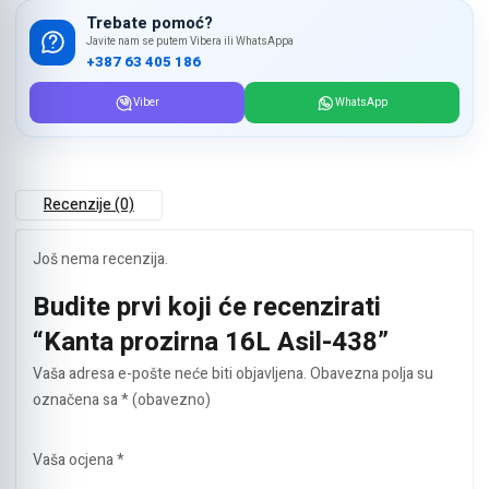
Trebate pomoć?
Javite nam se putem Vibera ili WhatsAppa
+387 63 405 186
Viber
WhatsApp
Recenzije (0)
Još nema recenzija.
Budite prvi koji će recenzirati
“Kanta prozirna 16L Asil-438”
Vaša adresa e-pošte neće biti objavljena.
Obavezna polja su
označena sa
* (obavezno)
Vaša ocjena
*