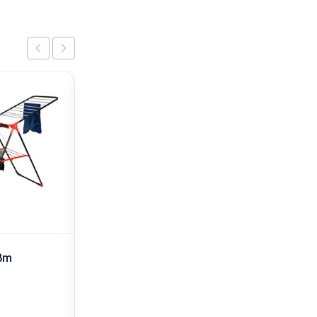
18m
Ocjeđivač za suđe na
sprat
10,00
KM