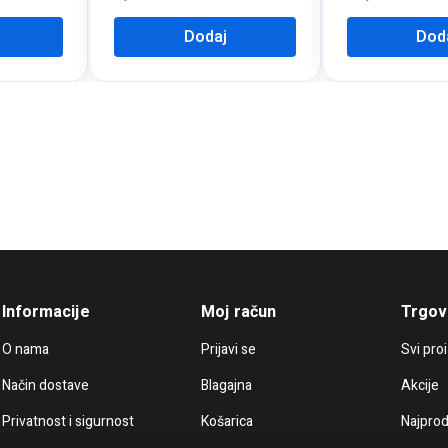
Dodaj
Dod
Informacije
Moj račun
Trgov
O nama
Prijavi se
Svi pro
Način dostave
Blagajna
Akcije
Privatnost i sigurnost
Košarica
Najprod