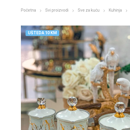
Početna
Svi proizvodi
Sve za kuću
Kuhinja
UŠTEDA 10 KM