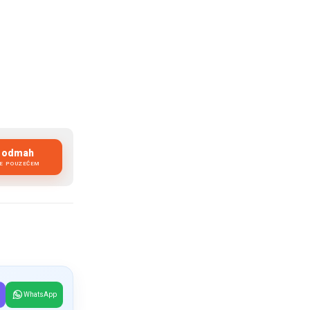
i odmah
.
JE POUZEĆEM
WhatsApp