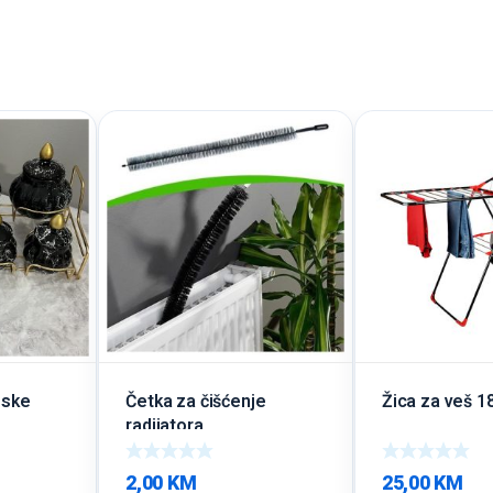
nske
Četka za čišćenje
Žica za veš 
radijatora
2,00
KM
25,00
KM