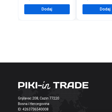
Dodaj
Dodaj
Gnjilavac 208, Cazin 77220
Bosna i Hercegovina
ID: 4263736540008