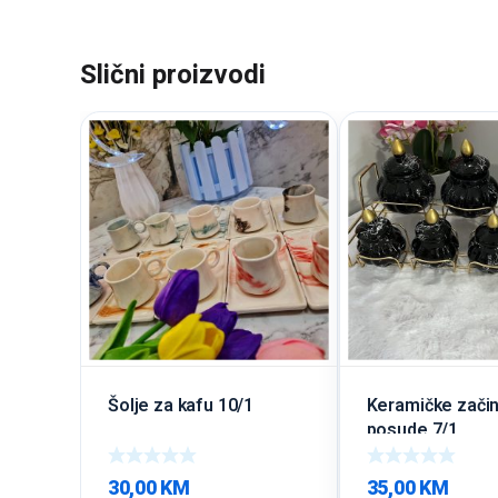
Slični proizvodi
Šolje za kafu 10/1
Keramičke zači
posude 7/1
30,00
KM
35,00
KM