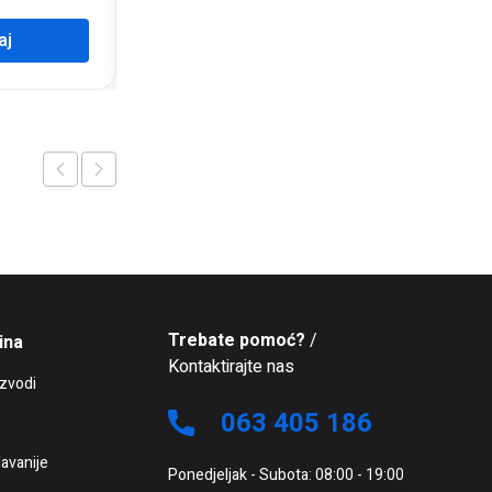
aj
Pročitaj više
Trebate pomoć?
/
ina
Kontaktirajte nas
izvodi
063 405 186
avanije
Ponedjeljak - Subota: 08:00 - 19:00