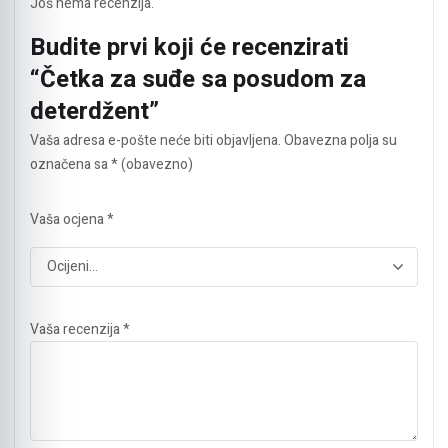
Još nema recenzija.
Budite prvi koji će recenzirati
“Četka za suđe sa posudom za
deterdžent”
Vaša adresa e-pošte neće biti objavljena.
Obavezna polja su
označena sa
* (obavezno)
Vaša ocjena
*
Vaša recenzija
*