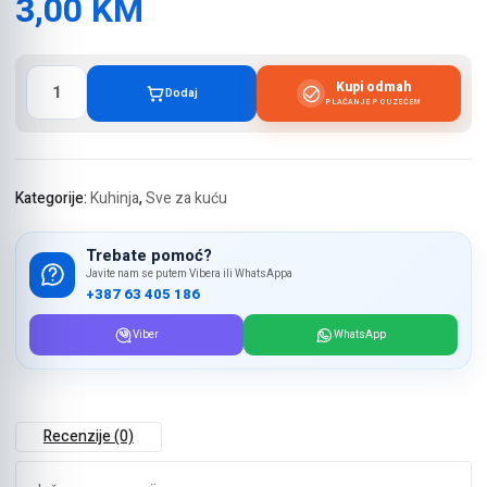
3,00
KM
Četka
Kupi odmah
Dodaj
za
PLAĆANJE POUZEĆEM
suđe
sa
posudom
za
Kategorije:
Kuhinja
,
Sve za kuću
deterdžent
količina
Trebate pomoć?
Javite nam se putem Vibera ili WhatsAppa
+387 63 405 186
Viber
WhatsApp
Recenzije (0)