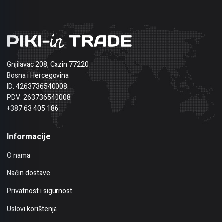
Gnjilavac 208, Cazin 77220
Bosna i Hercegovina
ID: 4263736540008
PDV: 263736540008
+387 63 405 186
Informacije
O nama
Način dostave
Privatnost i sigurnost
Uslovi korištenja