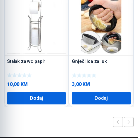
Stalak za wc papir
Gnječilica za luk
10,00
KM
3,00
KM
Dodaj
Dodaj