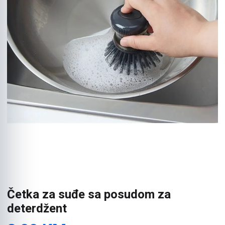
Četka za suđe sa posudom za
deterdžent