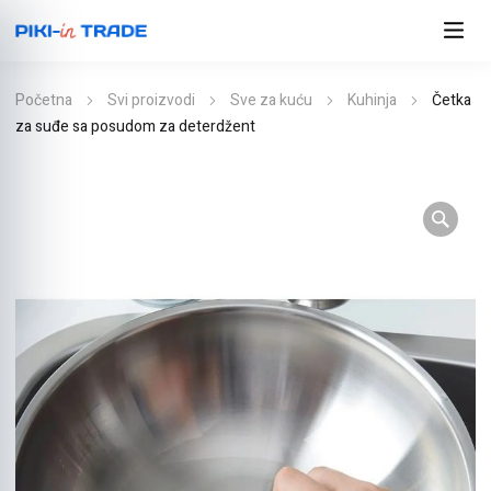
Početna
Svi proizvodi
Sve za kuću
Kuhinja
Četka
za suđe sa posudom za deterdžent