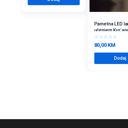
Pametna LED la
učenjem Kur´an
80,00
KM
Dodaj