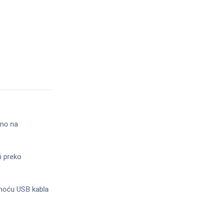
ano na
i preko
pomoću USB kabla