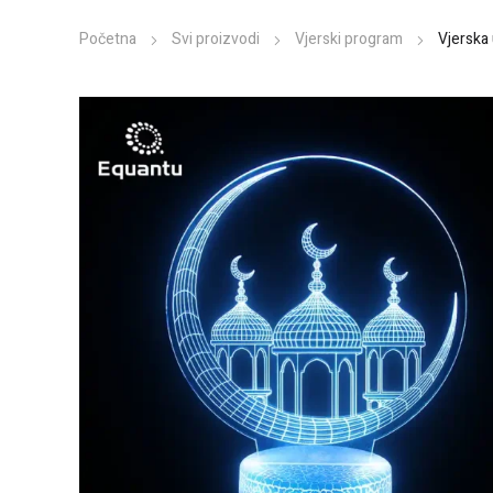
Početna
Svi proizvodi
Vjerski program
Vjerska