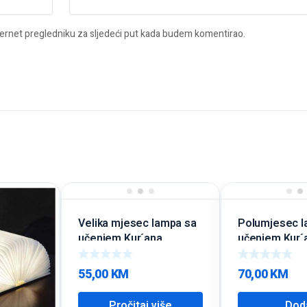
ernet pregledniku za sljedeći put kada budem komentirao.
Velika mjesec lampa sa
Polumjesec l
učenjem Kur´ana
učenjem Kur´
55,00
KM
70,00
KM
Pročitaj više
Dod