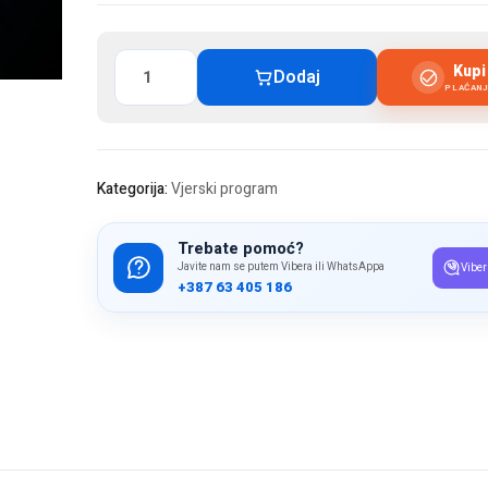
Vjerska
Kup
Dodaj
ukrasna
PLAĆAN
lampa
količina
Kategorija:
Vjerski program
Trebate pomoć?
Javite nam se putem Vibera ili WhatsAppa
Viber
+387 63 405 186