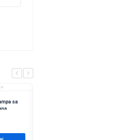
ampa sa
ana
aj