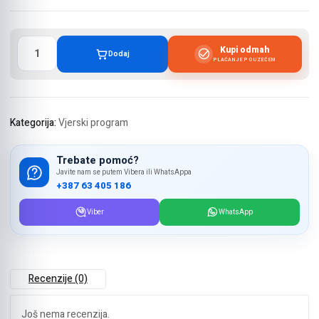
Učač
Kupi odmah
Dodaj
Kur
PLAĆANJE POUZEĆEM
´ana
na
dodir
količina
Kategorija:
Vjerski program
Trebate pomoć?
Javite nam se putem Vibera ili WhatsAppa
+387 63 405 186
Viber
WhatsApp
Recenzije (0)
Još nema recenzija.