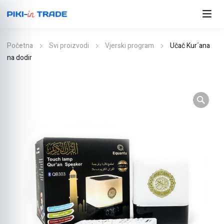
Početna
Svi proizvodi
Vjerski program
Učač Kur´ana
na dodir