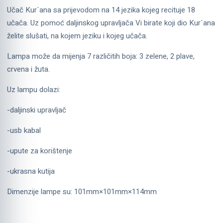
Učač Kur´ana sa prijevodom na 14 jezika kojeg recituje 18
učača. Uz pomoć daljinskog upravljača Vi birate koji dio Kur´ana
želite slušati, na kojem jeziku i kojeg učača.
Lampa može da mijenja 7 različitih boja: 3 zelene, 2 plave,
crvena i žuta.
Uz lampu dolazi:
-daljinski upravljač
-usb kabal
-upute za korištenje
-ukrasna kutija
Dimenzije lampe su: 101mm×101mm×114mm