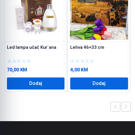
Led lampa učač Kur´ana
Lehva 46×33 cm
70,00
KM
4,00
KM
Dodaj
Dodaj