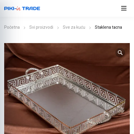
Početna
Svi proizvodi
Sve za kuću
Staklena tacna