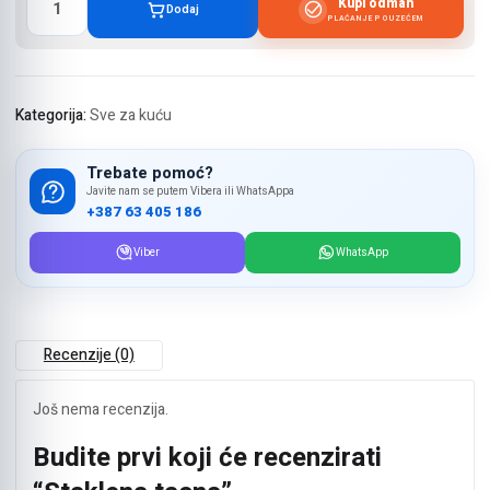
Kupi odmah
Dodaj
tacna
PLAĆANJE POUZEĆEM
količina
Kategorija:
Sve za kuću
Trebate pomoć?
Javite nam se putem Vibera ili WhatsAppa
+387 63 405 186
Viber
WhatsApp
Recenzije (0)
Još nema recenzija.
Budite prvi koji će recenzirati