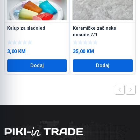
Kalup za sladoled
Keramičke začinske
posude 7/1
3,00
KM
35,00
KM
Dodaj
Dodaj