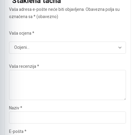
“Staklena tacna”
Vaša adresa e-pošte neće biti objavljena.
Obavezna polja su
označena sa
* (obavezno)
Vaša ocjena
*
Vaša recenzija
*
Naziv
*
E-pošta
*