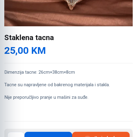
Staklena tacna
25,00
KM
Dimenzija tacne: 26cm×38cm×8cm
Tacne su napravljene od bakrenog materijala i stakla.
Nije preporučljivo pranje u mašini za suđe.
Staklena