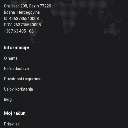
Gnjilavac 208, Cazin 77220
Bosna i Hercegovina
ID: 4263736540008
PDV: 263736540008
+387 63 405 186
Informacije
O nama
Način dostave
Privatnost i sigurnost
Uslovi korištenja
Blog
Moj račun
Prijavi se