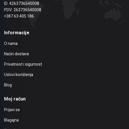
ID: 4263736540008
PDV: 263736540008
+387 63 405 186
Informacije
O nama
Način dostave
Privatnost i sigurnost
Uslovi korištenja
Blog
Moj račun
Prijavi se
Blagajna