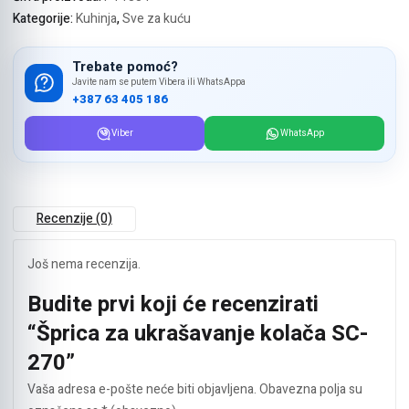
količina
Kategorije:
Kuhinja
,
Sve za kuću
Trebate pomoć?
Javite nam se putem Vibera ili WhatsAppa
+387 63 405 186
Viber
WhatsApp
Recenzije (0)
Još nema recenzija.
Budite prvi koji će recenzirati
“Šprica za ukrašavanje kolača SC-
270”
Vaša adresa e-pošte neće biti objavljena.
Obavezna polja su