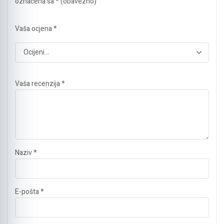
označena sa
* (obavezno)
Vaša ocjena
*
Vaša recenzija
*
Naziv
*
E-pošta
*