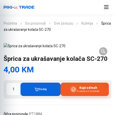
Početna
Svi proizvodi
Sve za kuću
Kuhinja
Šprica
za ukrašavanje kolača SC-270
Šprica za ukrašavanje kolača SC-270
4,00
KM
Šprica
Kupi odmah
Dodaj
za
PLAĆANJE POUZEĆEM
ukrašavanje
kolača
SC-
270
Šifra proizvoda:
PT1884