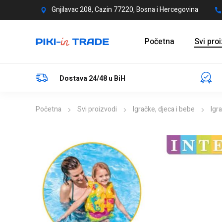
Gnjilavac 208, Cazin 77220, Bosna i Hercegovina
Početna
Svi pro
Dostava 24/48 u BiH
Početna
Svi proizvodi
Igračke, djeca i bebe
Igr