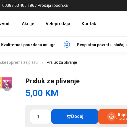
00387 63 405 186 / Prodaja i podrška
izvodi
Akcije
Veleprodaja
Kontakt
Kvalitetna i pouzdana usluga
Besplatan povrat u slučaju
ačke i oprema za plažu
Prsluk za plivanje
Prsluk za plivanje
5,00
KM
Prsluk
Kup
Dodaj
za
PLAĆAN
plivanje