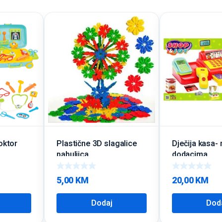
doktor
Plastične 3D slagalice
Dječija kasa-
pahuljica
dodacima
5,00
KM
20,00
KM
Dodaj
Dod