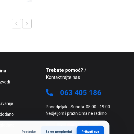
Trebate pomoć?
/
ina
Kontaktirajte nas
izvodi
063 405 186
avanije
Ponedjeljak - Subota: 08:00 - 19:00
Nedjeljom i praznicima ne radimo
 dodano
 gledano
Postavke
Samo neophodni
Prihvati sve