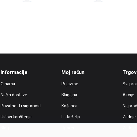
Informacije
Moj račun
Trgov
O nama
Prijavi se
Svi pro
Način dostave
Blagajna
Akcije
Privatnost i sigurnost
Košarica
Najprod
Uslovi korištenja
Lista želja
Zadnje
Blog
Uporedi
Zadnje