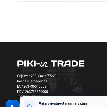
Gnjilavac 208, Cazin 77220
Bosna i Hercegovina
ID: 4263736540008
PDV: 263736540008
+387 63 405 186
Vaša privatnost nam je važna