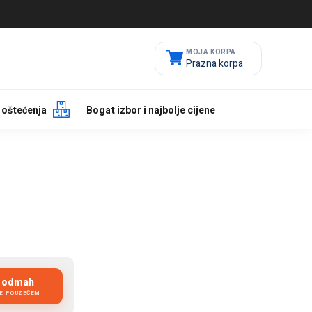
Prazna korpa
 oštećenja
Bogat izbor i najbolje cijene
i odmah
JE POUZEĆEM