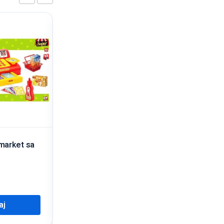
 market sa
Plastične 3D slagalice
5,00
KM
aj
Dodaj