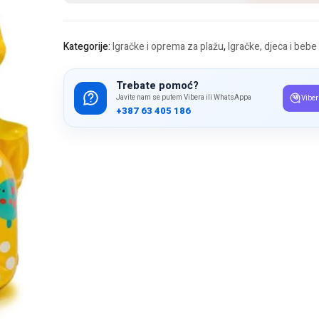
količina
Kategorije:
Igračke i oprema za plažu
,
Igračke, djeca i bebe
Trebate pomoć?
Javite nam se putem Vibera ili WhatsAppa
Viber
+387 63 405 186