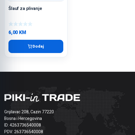
Šlauf za plivanje
6,00
KM
Dodaj
Gnjilavac 208, Cazin 77220
Bosna i Hercegovina
ID: 4263736540008
PDV: 263736540008