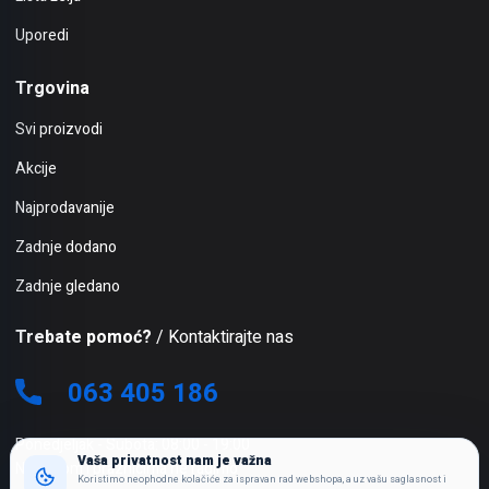
Uporedi
Trgovina
Svi proizvodi
Akcije
Najprodavanije
Zadnje dodano
Zadnje gledano
Trebate pomoć?
/ Kontaktirajte nas
063 405 186
Ponedjeljak - Subota: 08:00 - 19:00
Vaša privatnost nam je važna
Nedjeljom i praznicima ne radimo
Koristimo neophodne kolačiće za ispravan rad webshopa, a uz vašu saglasnost i