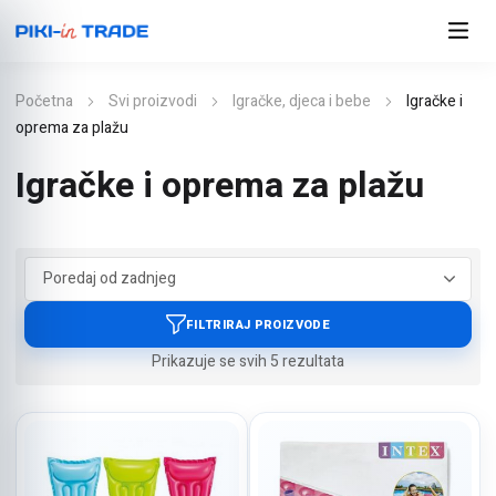
Početna
Svi proizvodi
Igračke, djeca i bebe
Igračke i
oprema za plažu
Igračke i oprema za plažu
Poredano
Prikazuje se svih 5 rezultata
po
najnovijem