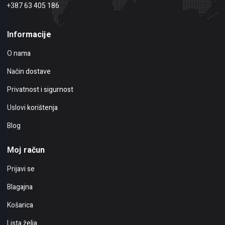
+387 63 405 186
Informacije
O nama
Način dostave
Privatnost i sigurnost
Uslovi korištenja
Blog
Moj račun
Prijavi se
Blagajna
Košarica
Lista želja