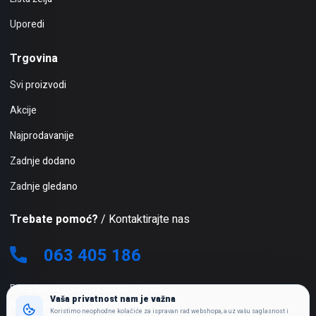
Uporedi
Trgovina
Svi proizvodi
Akcije
Najprodavanije
Zadnje dodano
Zadnje gledano
Trebate pomoć?
/ Kontaktirajte nas
063 405 186
Ponedjeljak - Subota: 08:00 - 19:00
Vaša privatnost nam je važna
Nedjeljom i praznicima ne radimo
Koristimo neophodne kolačiće za ispravan rad webshopa, a uz vašu saglasnost i