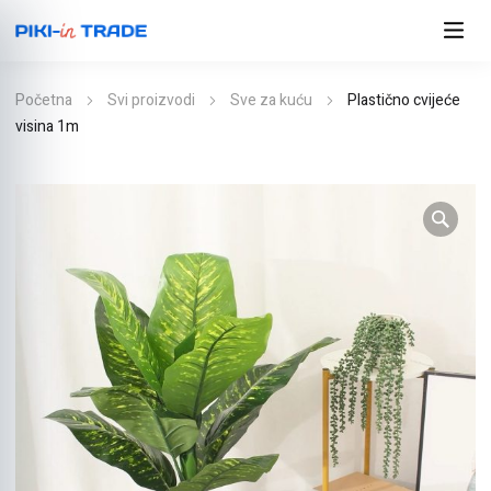
Početna
Svi proizvodi
Sve za kuću
Plastično cvijeće
visina 1m