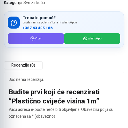
Kategorija:
Sve za kuću
Trebate pomoć?
Javite nam se putem Vibera ili WhatsAppa
+387 63 405 186
Viber
WhatsApp
Recenzije (0)
Još nema recenzija.
Budite prvi koji će recenzirati
“Plastično cvijeće visina 1m”
Vaša adresa e-pošte neće biti objavljena.
Obavezna polja su
označena sa
* (obavezno)