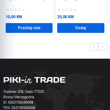
10,00
KM
20,00
KM
Pročitaj više
Dodaj
Gnjilavac 208, Cazin 77220
Bosna i Hercegovina
ID: 4263736540008
PDV: 263736540008