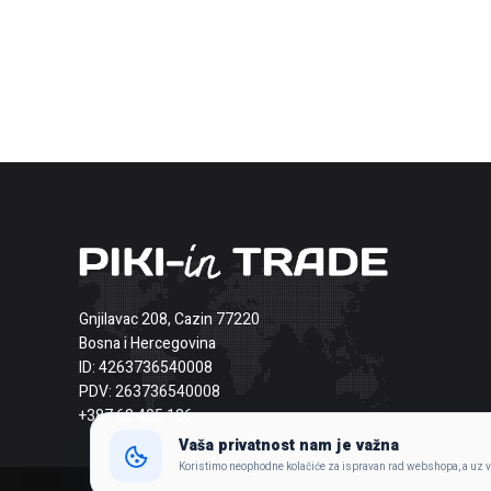
Gnjilavac 208, Cazin 77220
Bosna i Hercegovina
ID: 4263736540008
PDV: 263736540008
+387 63 405 186
Vaša privatnost nam je važna
Koristimo neophodne kolačiće za ispravan rad webshopa, a uz va