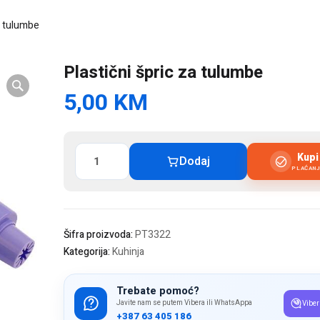
za tulumbe
Plastični špric za tulumbe
5,00
KM
Plastični
Kup
Dodaj
špric
PLAĆAN
za
tulumbe
količina
Šifra proizvoda:
PT3322
Kategorija:
Kuhinja
Trebate pomoć?
Javite nam se putem Vibera ili WhatsAppa
Viber
+387 63 405 186