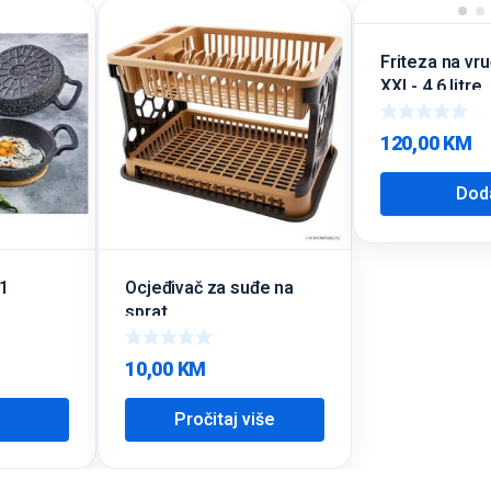
Friteza na vru
XXL- 4,6 litre
120,00
KM
Dod
/1
Ocjeđivač za suđe na
sprat
10,00
KM
Pročitaj više