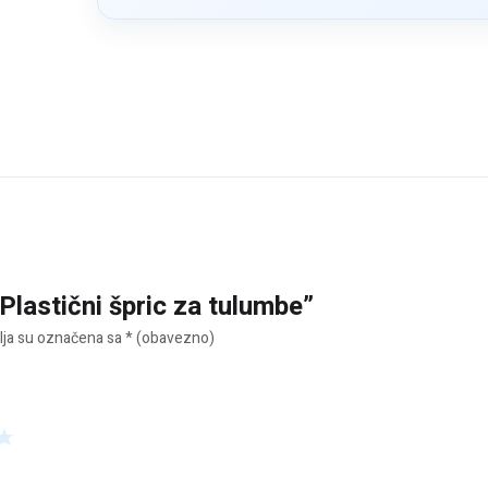
“Plastični špric za tulumbe”
ja su označena sa
* (obavezno)