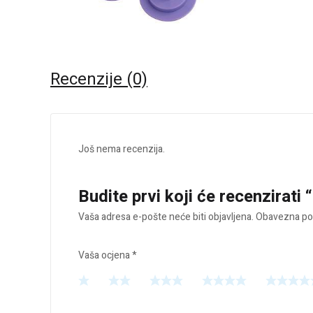
Recenzije (0)
Još nema recenzija.
Budite prvi koji će recenzirati 
Vaša adresa e-pošte neće biti objavljena.
Obavezna pol
Vaša ocjena
*