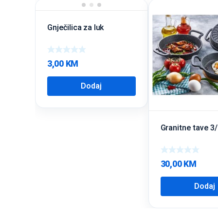
Gnječilica za luk
3,00
KM
Dodaj
Granitne tave 3
30,00
KM
Dodaj