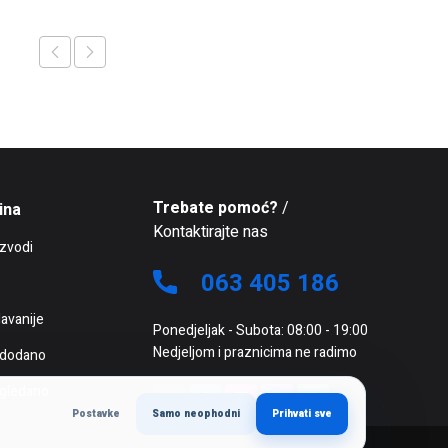
Trebate pomoć?
/
ina
Kontaktirajte nas
izvodi
063 405 186
avanije
Ponedjeljak - Subota: 08:00 - 19:00
Nedjeljom i praznicima ne radimo
 dodano
 gledano
Postavke
Samo neophodni
Prihvati sve