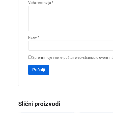
Vaša recenzija
*
Naziv
*
Spremi moje ime, e-poštu i web-stranicu u ovom int
Slični proizvodi