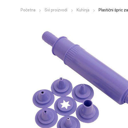
Početna
Svi proizvodi
Kuhinja
Plastični špric 