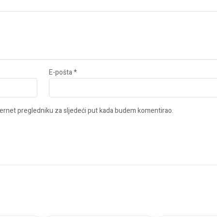
E-pošta
*
ernet pregledniku za sljedeći put kada budem komentirao.