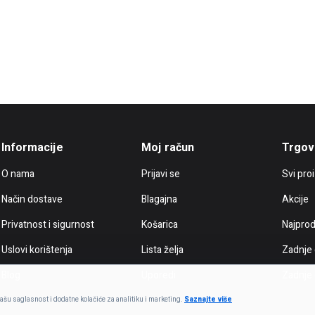
Informacije
Moj račun
Trgov
O nama
Prijavi se
Svi pro
Način dostave
Blagajna
Akcije
Privatnost i sigurnost
Košarica
Najprod
Uslovi korištenja
Lista želja
Zadnje
Blog
Uporedi
Zadnje
šu saglasnost i dodatne kolačiće za analitiku i marketing.
Saznajte više