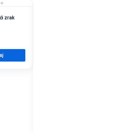
ći zrak
aj
Silikon posuda za led
3,00
KM
Dodaj