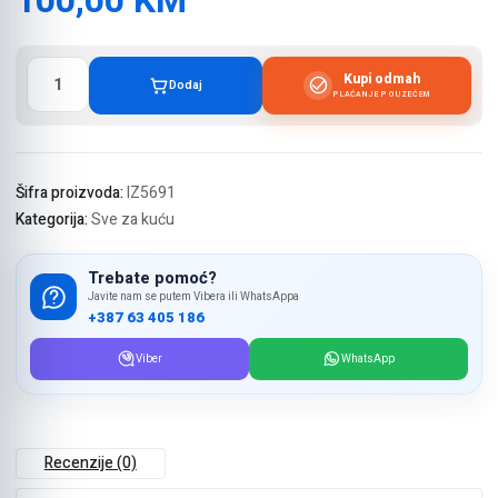
100,00
KM
Plastična
Kupi odmah
Dodaj
orhideja
PLAĆANJE POUZEĆEM
visina
1.5m
količina
Šifra proizvoda:
IZ5691
Kategorija:
Sve za kuću
Trebate pomoć?
Javite nam se putem Vibera ili WhatsAppa
+387 63 405 186
Viber
WhatsApp
Recenzije (0)