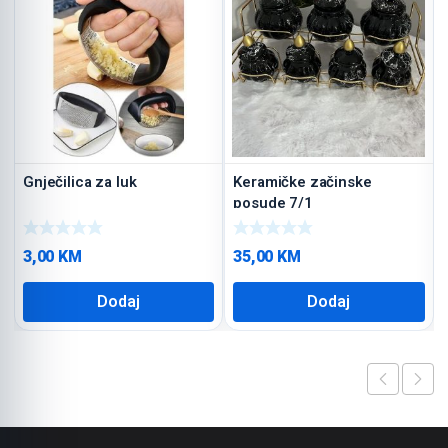
Gnječilica za luk
Keramičke začinske
posude 7/1
3,00
KM
35,00
KM
Dodaj
Dodaj