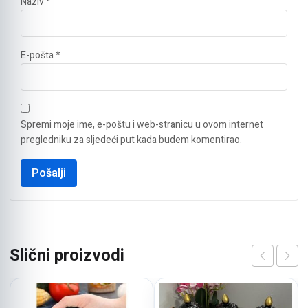
Naziv
*
E-pošta
*
Spremi moje ime, e-poštu i web-stranicu u ovom internet
pregledniku za sljedeći put kada budem komentirao.
Slični proizvodi