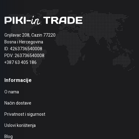
Gnjilavac 208, Cazin 77220
Bosna i Hercegovina
ID: 4263736540008
PDV: 263736540008
+387 63 405 186
Informacije
O nama
Način dostave
Privatnost i sigurnost
Uslovi korištenja
Blog