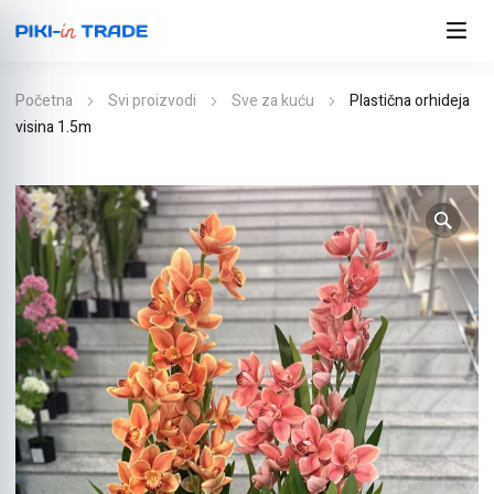
Početna
Svi proizvodi
Sve za kuću
Plastična orhideja
visina 1.5m