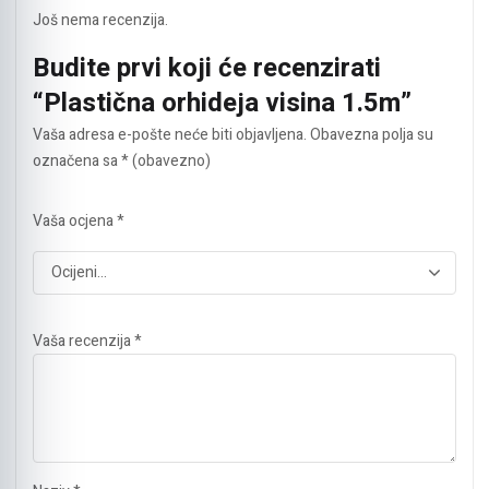
Još nema recenzija.
Budite prvi koji će recenzirati
“Plastična orhideja visina 1.5m”
Vaša adresa e-pošte neće biti objavljena.
Obavezna polja su
označena sa
* (obavezno)
Vaša ocjena
*
Vaša recenzija
*