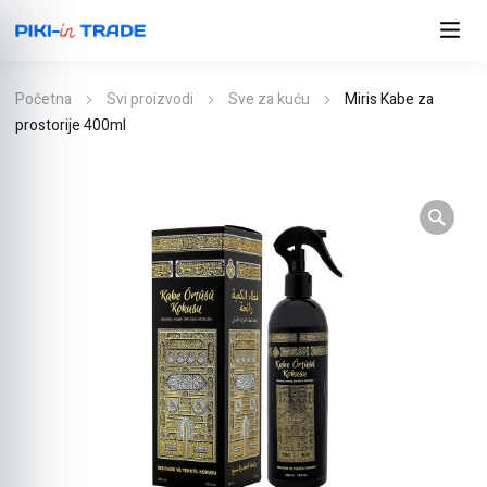
Početna
Svi proizvodi
Sve za kuću
Miris Kabe za
prostorije 400ml