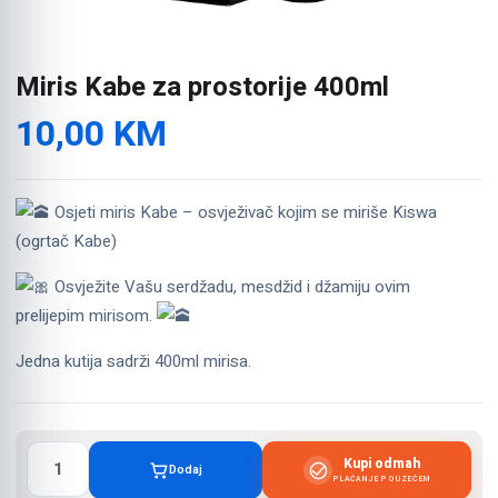
Miris Kabe za prostorije 400ml
10,00
KM
Osjeti miris Kabe – osvježivač kojim se miriše Kiswa
(ogrtač Kabe)
Osvježite Vašu serdžadu, mesdžid i džamiju ovim
prelijepim mirisom.
Jedna kutija sadrži 400ml mirisa.
Miris
Kupi odmah
Dodaj
Kabe
PLAĆANJE POUZEĆEM