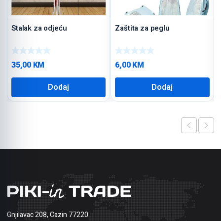
Stalak za odjeću
Zaštita za peglu
35,00
KM
6,00
KM
Dodaj
Dodaj
Gnjilavac 208, Cazin 77220