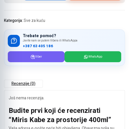
za
prostorije
400ml
količina
Kategorija:
Sve za kuću
Trebate pomoć?
Javite nam se putem Vibera ili WhatsAppa
+387 63 405 186
Viber
WhatsApp
Recenzije (0)
Još nema recenzija.
Budite prvi koji će recenzirati
“Miris Kabe za prostorije 400ml”
Vaša adresa e-pošte neće biti objavljena.
Obavezna polja su