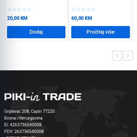
20,00
KM
60,00
KM
Dodaj
Pročitaj više
Gnjilavac 208, Cazin 77220
Bosna i Hercegovina
ID: 4263736540008
PDV: 263736540008