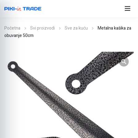
Početna
Svi proizvodi
Sve za kuću
Metalna kašika za
obuvanje 50cm