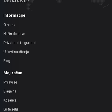
+387 63 405 186
Informacije
O nama
Način dostave
Privatnost i sigurnost
Uslovi korištenja
Blog
Moj račun
Prijavi se
Blagajna
Košarica
Lista želja