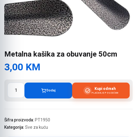
Metalna kašika za obuvanje 50cm
3,00
KM
Metalna
Kupi odmah
Dodaj
kašika
PLAĆANJE POUZEĆEM
za
obuvanje
50cm
količina
Šifra proizvoda:
PT1950
Kategorija:
Sve za kuću