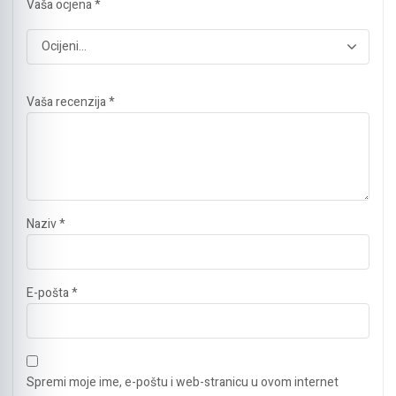
Vaša ocjena
*
Vaša recenzija
*
Naziv
*
E-pošta
*
Spremi moje ime, e-poštu i web-stranicu u ovom internet