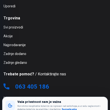
Uporedi
Trgovina
Svi proizvodi
Akcije
Najprodavanije
Zadnje dodano
Zadnje gledano
Trebate pomoć?
/ Kontaktirajte nas
063 405 186
Ponedjeljak - Subota: 08:00 - 19:00
Vaša privatnost nam je važna
Nedjeljom i praznicima ne radimo
Koristimo neophodne kolačiće za ispravan rad webshopa, a uz vašu saglasnost i
dodatne kolačiće za analitiku i marketing.
Saznajte više