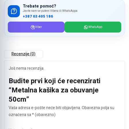
Trebate pomoć?
Javite nam se putem Vibera ili WhatsAppa
+387 63 405 186
Viber
WhatsApp
Recenzije (0)
Još nema recenzija.
Budite prvi koji će recenzirati
“Metalna kašika za obuvanje
50cm”
Vaša adresa e-pošte neće biti objavljena.
Obavezna polja su
označena sa
* (obavezno)