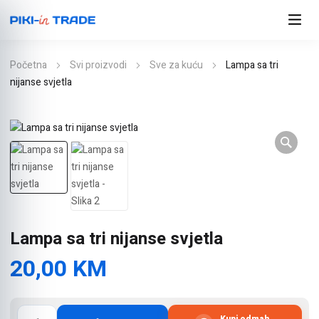
Početna
Svi proizvodi
Sve za kuću
Lampa sa tri
nijanse svjetla
Lampa sa tri nijanse svjetla
20,00
KM
Lampa