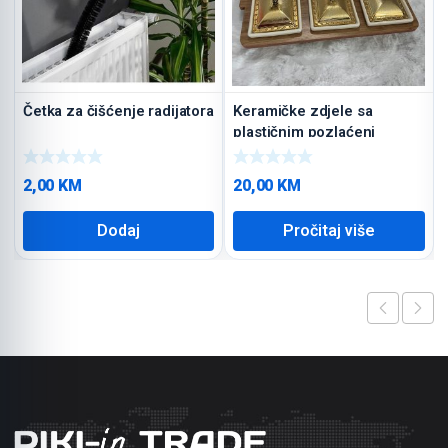
Četka za čišćenje radijatora
Keramičke zdjele sa
plastičnim pozlaćeni
poklopcima
2,00
KM
20,00
KM
Dodaj
Pročitaj više