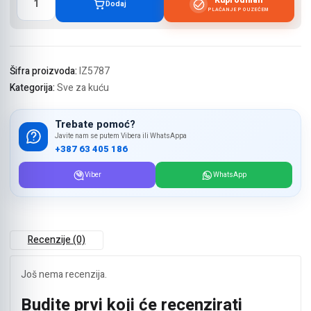
Kupi odmah
Dodaj
sa
PLAĆANJE POUZEĆEM
tri
nijanse
svjetla
količina
Šifra proizvoda:
IZ5787
Kategorija:
Sve za kuću
Trebate pomoć?
Javite nam se putem Vibera ili WhatsAppa
+387 63 405 186
Viber
WhatsApp
Recenzije (0)
Još nema recenzija.
Budite prvi koji će recenzirati