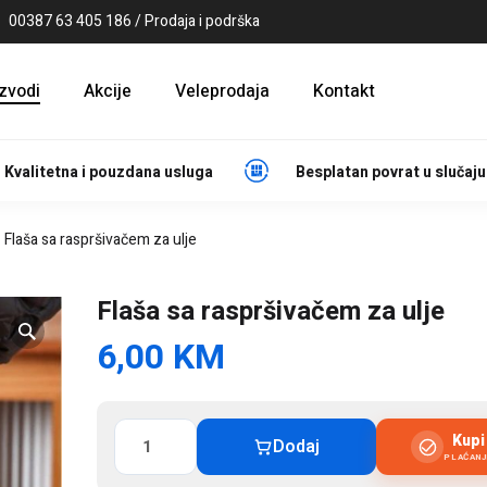
00387 63 405 186 / Prodaja i podrška
izvodi
Akcije
Veleprodaja
Kontakt
Kvalitetna i pouzdana usluga
Besplatan povrat u slučaju
Flaša sa raspršivačem za ulje
Flaša sa raspršivačem za ulje
6,00
KM
Flaša
Kup
Dodaj
sa
PLAĆAN
raspršivačem