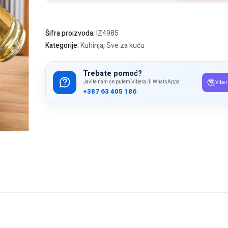
za
ulje
količina
Šifra proizvoda:
IZ4985
Kategorije:
Kuhinja
,
Sve za kuću
Trebate pomoć?
Javite nam se putem Vibera ili WhatsAppa
Viber
+387 63 405 186