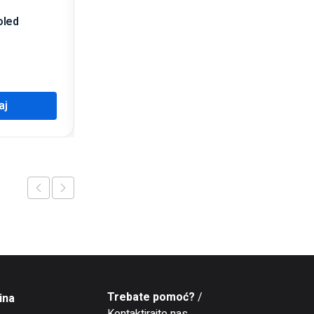
oled
Sklopiva silikon kanta
20,00
KM
aj
Dodaj
Trebate pomoć?
/
ina
Kontaktirajte nas