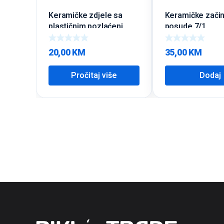
Keramičke zdjele sa
Keramičke zači
plastičnim pozlaćeni
posude 7/1
poklopcima
20,00
KM
35,00
KM
Pročitaj više
Dodaj