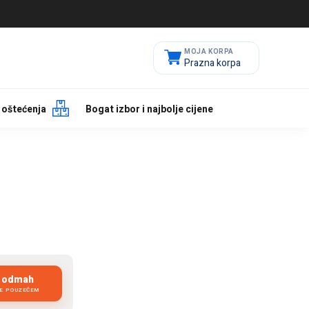
Prazna korpa
 oštećenja
Bogat izbor i najbolje cijene
i odmah
JE POUZEĆEM