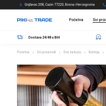
Gnjilavac 208, Cazin 77220, Bosna i Hercegovina
Početna
Svi pro
Dostava 24/48 u BiH
Početna
Svi proizvodi
Sve za kuću
Kuhinja