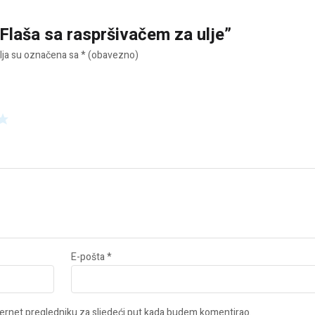
 “Flaša sa raspršivačem za ulje”
ja su označena sa
* (obavezno)
E-pošta
*
ernet pregledniku za sljedeći put kada budem komentirao.