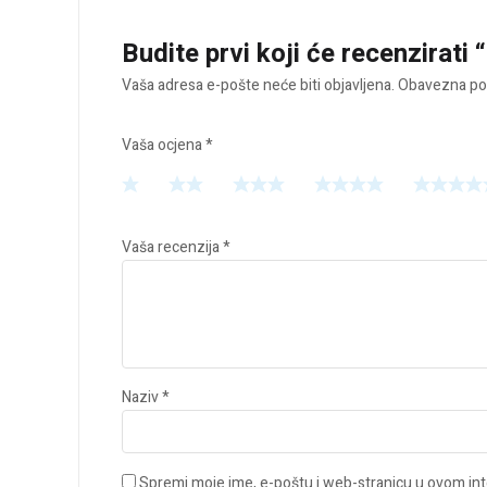
Budite prvi koji će recenzirati
Vaša adresa e-pošte neće biti objavljena.
Obavezna pol
Vaša ocjena
*
Vaša recenzija
*
Naziv
*
Spremi moje ime, e-poštu i web-stranicu u ovom int