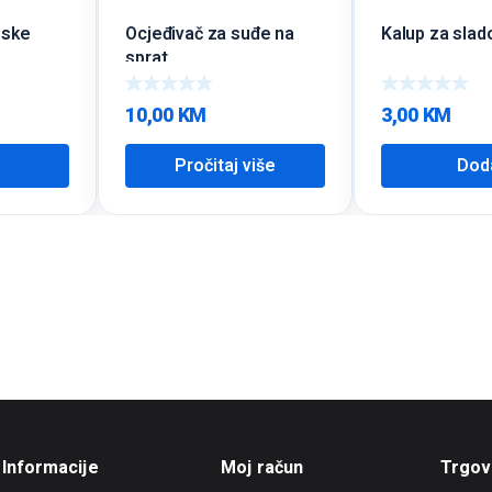
nske
Ocjeđivač za suđe na
Kalup za slad
sprat
10,00
KM
3,00
KM
Pročitaj više
Dod
Informacije
Moj račun
Trgov