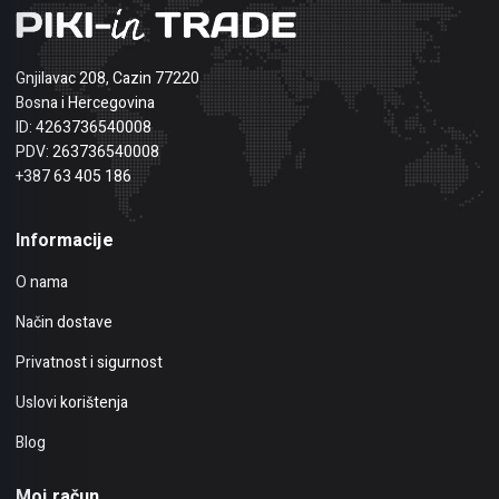
Gnjilavac 208, Cazin 77220
Bosna i Hercegovina
ID: 4263736540008
PDV: 263736540008
+387 63 405 186
Informacije
O nama
Način dostave
Privatnost i sigurnost
Uslovi korištenja
Blog
Moj račun