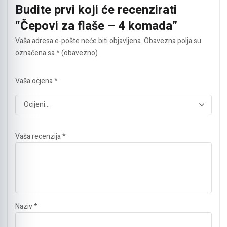
Budite prvi koji će recenzirati
“Čepovi za flaše – 4 komada”
Vaša adresa e-pošte neće biti objavljena.
Obavezna polja su
označena sa
* (obavezno)
Vaša ocjena
*
Vaša recenzija
*
Naziv
*