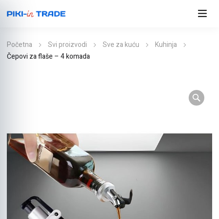
Početna
Svi proizvodi
Sve za kuću
Kuhinja
Čepovi za flaše – 4 komada