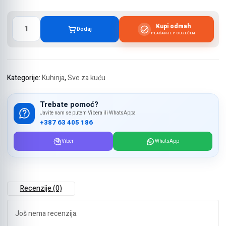
Čepovi
Kupi odmah
Dodaj
za
PLAĆANJE POUZEĆEM
flaše
-
4
komada
Kategorije:
Kuhinja
,
Sve za kuću
količina
Trebate pomoć?
Javite nam se putem Vibera ili WhatsAppa
+387 63 405 186
Viber
WhatsApp
Recenzije (0)
Još nema recenzija.