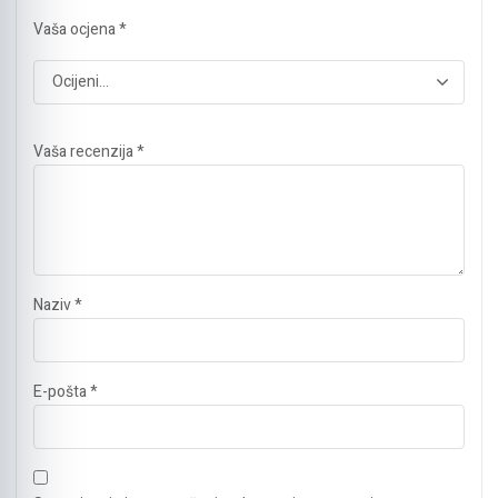
Vaša ocjena
*
Vaša recenzija
*
Naziv
*
E-pošta
*