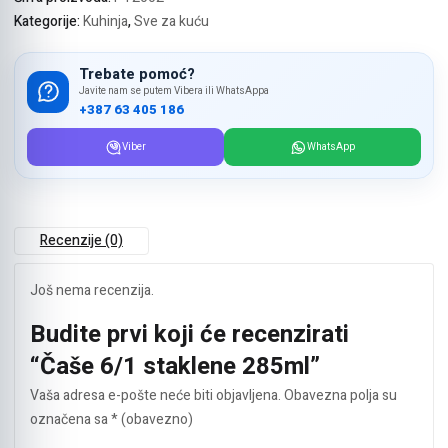
Kategorije:
Kuhinja
,
Sve za kuću
Trebate pomoć?
Javite nam se putem Vibera ili WhatsAppa
+387 63 405 186
Viber
WhatsApp
Recenzije (0)
Još nema recenzija.
Budite prvi koji će recenzirati
“Čaše 6/1 staklene 285ml”
Vaša adresa e-pošte neće biti objavljena.
Obavezna polja su
označena sa
* (obavezno)