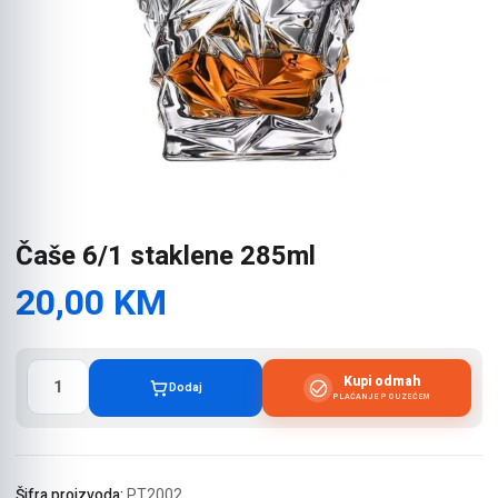
Čaše 6/1 staklene 285ml
20,00
KM
Čaše
Kupi odmah
Dodaj
6/1
PLAĆANJE POUZEĆEM
staklene
285ml
količina
Šifra proizvoda:
PT2002