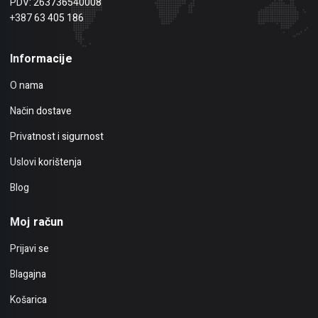
PDV: 263736540008
+387 63 405 186
Informacije
O nama
Način dostave
Privatnost i sigurnost
Uslovi korištenja
Blog
Moj račun
Prijavi se
Blagajna
Košarica