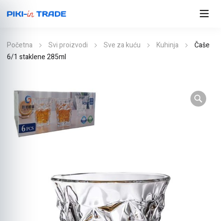
Početna
Svi proizvodi
Sve za kuću
Kuhinja
Čaše
6/1 staklene 285ml