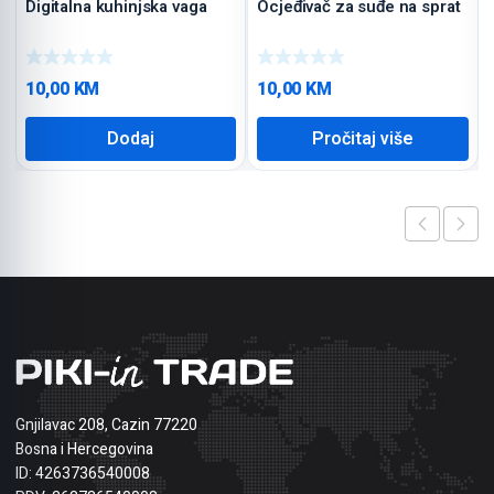
Digitalna kuhinjska vaga
Ocjeđivač za suđe na sprat
10,00
KM
10,00
KM
Dodaj
Pročitaj više
Gnjilavac 208, Cazin 77220
Bosna i Hercegovina
ID: 4263736540008