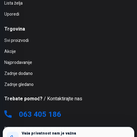
Lista želja
Uporedi
Trgovina
Svi proizvodi
Akcije
Najprodavanije
Zadnje dodano
Zadnje gledano
Trebate pomoć?
/ Kontaktirajte nas
063 405 186
Ponedjeljak - Subota: 08:00 - 19:00
Vaša privatnost nam je važna
Nedjeljom i praznicima ne radimo