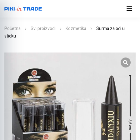
Početna
Svi proizvodi
Kozmetika
Surma za oči u
sticku