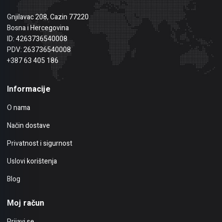
Gnjilavac 208, Cazin 77220
Bosna i Hercegovina
ID: 4263736540008
PDV: 263736540008
+387 63 405 186
Informacije
O nama
Način dostave
Privatnost i sigurnost
Uslovi korištenja
Blog
Moj račun
Prijavi se