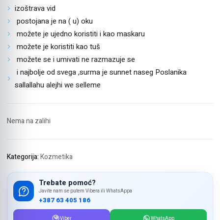
izoštrava vid
postojana je na ( u) oku
možete je ujedno koristiti i kao maskaru
možete je koristiti kao tuš
možete se i umivati ne razmazuje se
i najbolje od svega ,surma je sunnet naseg Poslanika
sallallahu alejhi we selleme
Nema na zalihi
Kategorija:
Kozmetika
Trebate pomoć?
Javite nam se putem Vibera ili WhatsAppa
+387 63 405 186
Viber
WhatsApp