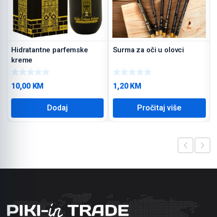
Hidratantne parfemske
Surma za oči u olovci
kreme
10,00
KM
1,20
KM
Dodaj
Pročitaj više