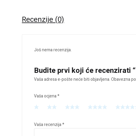
Recenzije (0)
Još nema recenzija.
Budite prvi koji će recenzirati 
Vaša adresa e-pošte neće biti objavljena.
Obavezna pol
Vaša ocjena
*
Vaša recenzija
*