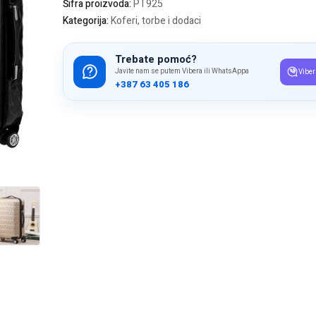
Šifra proizvoda:
PT925
Kategorija:
Koferi, torbe i dodaci
Trebate pomoć?
Javite nam se putem Vibera ili WhatsAppa
Viber
+387 63 405 186