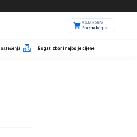
Prazna korpa
 oštećenja
Bogat izbor i najbolje cijene