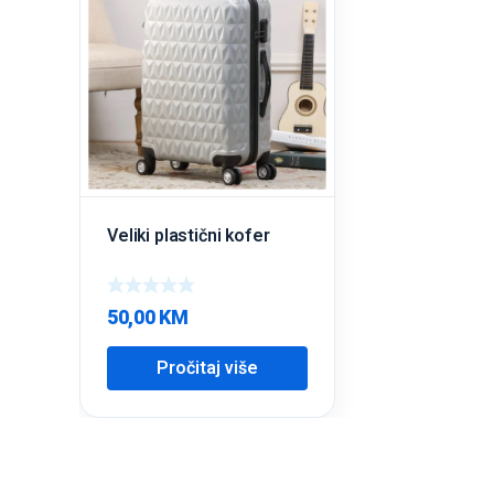
Veliki plastični kofer
50,00
KM
Pročitaj više