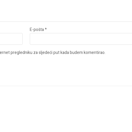
E-pošta
*
ernet pregledniku za sljedeći put kada budem komentirao.