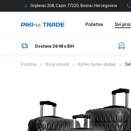
Gnjilavac 208, Cazin 77220, Bosna i Hercegovina
Početna
Svi pro
Dostava 24/48 u BiH
Početna
Svi proizvodi
Koferi, torbe i dodaci
Set