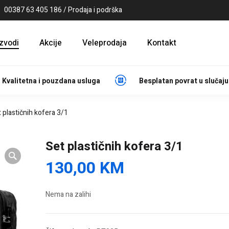
00387 63 405 186 / Prodaja i podrška
izvodi
Akcije
Veleprodaja
Kontakt
Kvalitetna i pouzdana usluga
Besplatan povrat u slučaju
 plastičnih kofera 3/1
Set plastičnih kofera 3/1
130,00
KM
Nema na zalihi