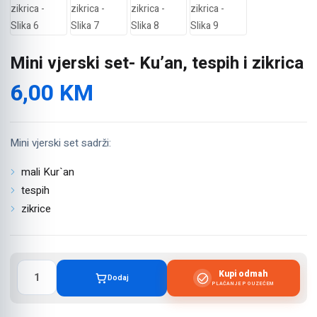
Mini vjerski set- Ku’an, tespih i zikrica
6,00
KM
Mini vjerski set sadrži:
mali Kur`an
tespih
zikrice
Mini
Kupi odmah
Dodaj
vjerski
PLAĆANJE POUZEĆEM
set-
Ku’an,