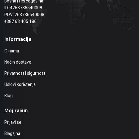
Bosna i Hercegovina
ID: 4263736540008
PDV: 263736540008
+387 63 405 186
Informacije
O nama
Način dostave
Privatnost i sigurnost
Uslovi korištenja
Blog
Moj račun
Prijavi se
Blagajna