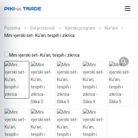
Početna
Svi proizvodi
Vjerski program
Kur’ani
Mini vjerski set- Ku’an, tespih i zikrica