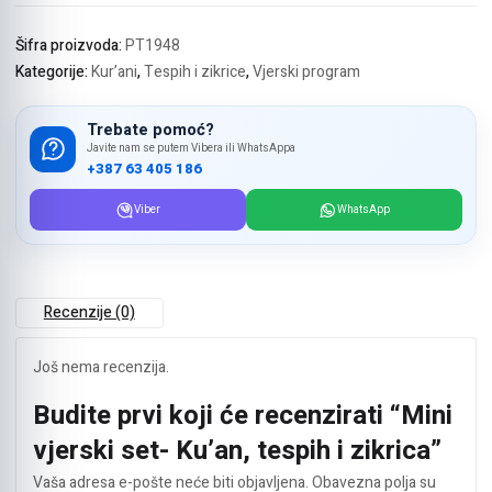
tespih
i
Šifra proizvoda:
PT1948
zikrica
Kategorije:
Kur’ani
,
Tespih i zikrice
,
Vjerski program
količina
Trebate pomoć?
Javite nam se putem Vibera ili WhatsAppa
+387 63 405 186
Viber
WhatsApp
Recenzije (0)
Još nema recenzija.
Budite prvi koji će recenzirati “Mini
vjerski set- Ku’an, tespih i zikrica”
Vaša adresa e-pošte neće biti objavljena.
Obavezna polja su