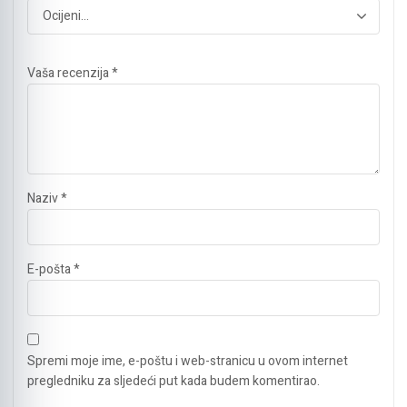
Vaša recenzija
*
Naziv
*
E-pošta
*
Spremi moje ime, e-poštu i web-stranicu u ovom internet
pregledniku za sljedeći put kada budem komentirao.