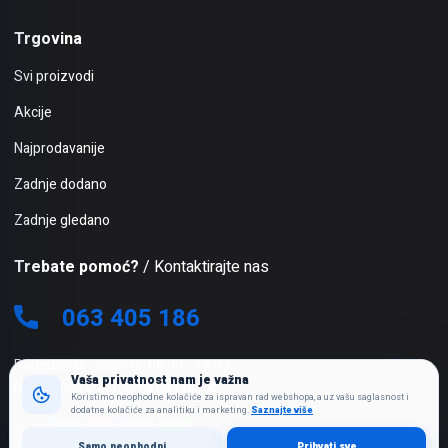
Trgovina
Svi proizvodi
Akcije
Najprodavanije
Zadnje dodano
Zadnje gledano
Trebate pomoć?
/ Kontaktirajte nas
063 405 186
Ponedjeljak - Subota: 08:00 - 19:00
Vaša privatnost nam je važna
Nedjeljom i praznicima ne radimo
Koristimo neophodne kolačiće za ispravan rad webshopa, a uz vašu saglasnost i
dodatne kolačiće za analitiku i marketing.
Saznajte više
Samo neophodni
Prihvati sve