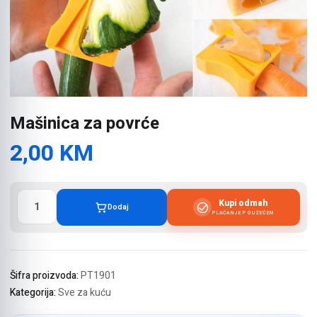
Mašinica za povrće
2,00
KM
Mašinica
Kupi odmah
Dodaj
za
PLAĆANJE POUZEĆEM
povrće
količina
Šifra proizvoda:
PT1901
Kategorija:
Sve za kuću