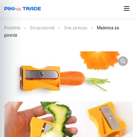
Početna
Svi proizvodi
Sve za kuću
Mašinica za
povrće