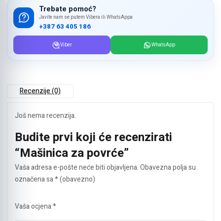
Trebate pomoć?
Javite nam se putem Vibera ili WhatsAppa
+387 63 405 186
Viber
WhatsApp
Recenzije (0)
Još nema recenzija.
Budite prvi koji će recenzirati
“Mašinica za povrće”
Vaša adresa e-pošte neće biti objavljena.
Obavezna polja su
označena sa
* (obavezno)
Vaša ocjena
*