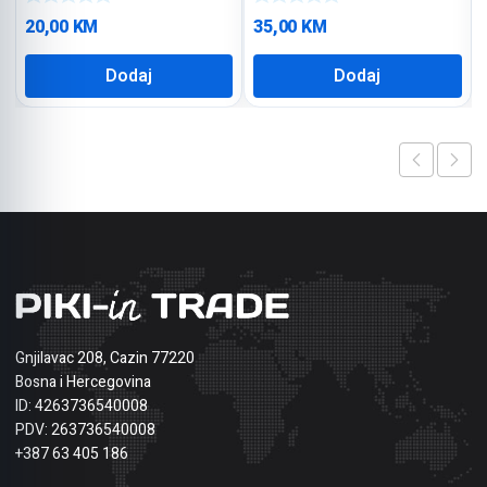
20,00
KM
35,00
KM
Dodaj
Dodaj
Gnjilavac 208, Cazin 77220
Bosna i Hercegovina
ID: 4263736540008
PDV: 263736540008
+387 63 405 186