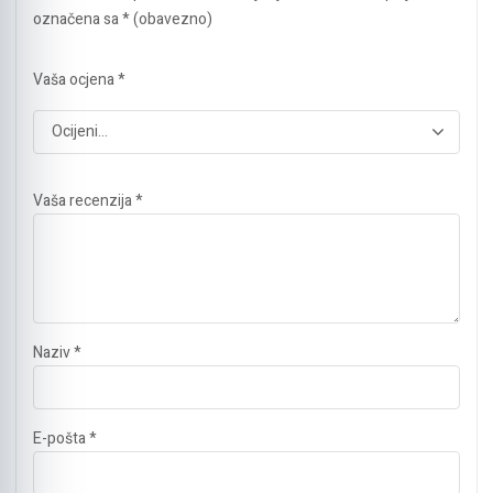
označena sa
* (obavezno)
Vaša ocjena
*
Vaša recenzija
*
Naziv
*
E-pošta
*