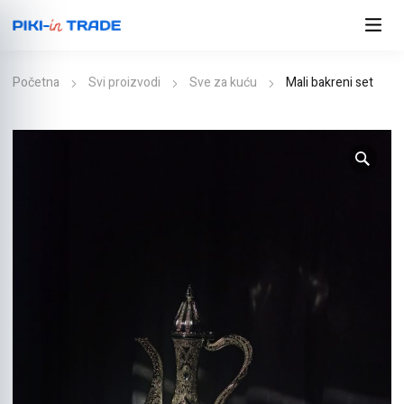
Početna
Svi proizvodi
Sve za kuću
Mali bakreni set