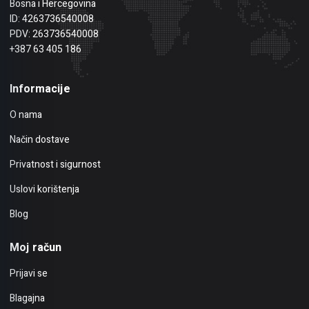
Bosna i Hercegovina
ID: 4263736540008
PDV: 263736540008
+387 63 405 186
Informacije
O nama
Način dostave
Privatnost i sigurnost
Uslovi korištenja
Blog
Moj račun
Prijavi se
Blagajna