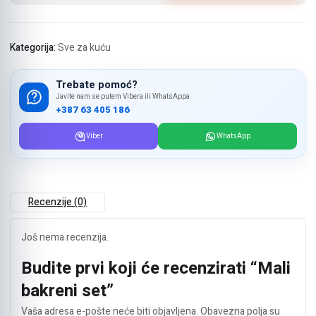
količina
Kategorija:
Sve za kuću
Trebate pomoć?
Javite nam se putem Vibera ili WhatsAppa
+387 63 405 186
Viber
WhatsApp
Recenzije (0)
Još nema recenzija.
Budite prvi koji će recenzirati “Mali
bakreni set”
Vaša adresa e-pošte neće biti objavljena.
Obavezna polja su