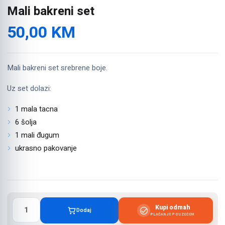
Mali bakreni set
50,00
KM
Mali bakreni set srebrene boje.
Uz set dolazi:
1 mala tacna
6 šolja
1 mali đugum
ukrasno pakovanje
Mali
Kupi odmah
Dodaj
bakreni
PLAĆANJE POUZEĆEM
set