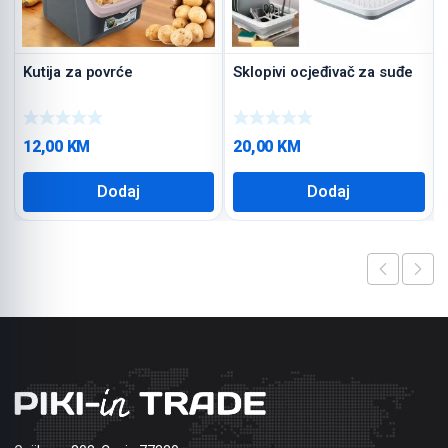
Kutija za povrće
Sklopivi ocjeđivač za suđe
12,00
KM
20,00
KM
Dodaj
Dodaj