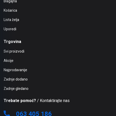
Blagajna
Košarica
Lista želja
Uporedi
Trgovina
Svi proizvodi
Akcije
Najprodavanije
Zadnje dodano
Zadnje gledano
Trebate pomoć?
/ Kontaktirajte nas
063 405 186