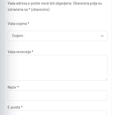
Vaša adresa e-pošte neće biti objavljena.
Obavezna polja su
označena sa
* (obavezno)
Vaša ocjena
*
Vaša recenzija
*
Naziv
*
E-pošta
*