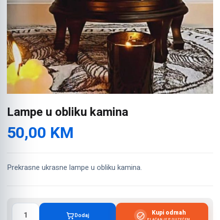
Lampe u obliku kamina
50,00
KM
Prekrasne ukrasne lampe u obliku kamina.
Lampe
Kupi odmah
Dodaj
u
PLAĆANJE POUZEĆEM