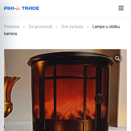
Početna
Svi proizvodi
Sve za kuću
Lampe u obliku
kamina