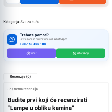
obliku
kamina
količina
Kategorija:
Sve za kuću
Trebate pomoć?
Javite nam se putem Vibera ili WhatsAppa
+387 63 405 186
Viber
WhatsApp
Recenzije (0)
Još nema recenzija.
Budite prvi koji će recenzirati
“Lampe u obliku kamina”