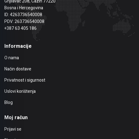
Gnjilavac 208, Cazin 77220
Bosna i Hercegovina
ID: 4263736540008
PDV: 263736540008
+387 63 405 186
Informacije
O nama
Način dostave
Privatnost i sigurnost
Uslovi korištenja
Blog
Moj račun
Prijavi se