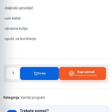
-daljinski upravljač
-usb kabal
-ukrasna kutija
-upute za korištenje
Kur
Kupi odmah
Dodaj
´an
PLAĆANJE POUZEĆEM
lampa
knjiga
količina
Kategorija:
Vjerski program
Trebate pomoć?