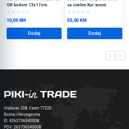
QR kodom 13x17cm
sa cijelim Kur’anom
10,00
KM
55,00
KM
Dodaj
Dodaj
Gnjilavac 208, Cazin 77220
Bosna i Hercegovina
ID: 4263736540008
PDV: 263736540008