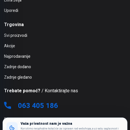
Lista želja
Uporedi
Trgovina
Svi proizvodi
Akcije
Najprodavanije
Zadnje dodano
Zadnje gledano
Trebate pomoć?
/ Kontaktirajte nas
063 405 186
Ponedjeljak - Subota: 08:00 - 19:00
Vaša privatnost nam je važna
Nedjeljom i praznicima ne radimo
Koristimo neophodne kolačiće za ispravan rad webshopa, a uz vašu saglasnost i