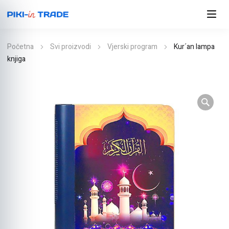
Početna
Svi proizvodi
Vjerski program
Kur´an lampa
knjiga