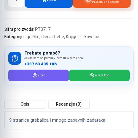
GREBALICA
PLAĆANJE POUZEĆEM
-
ŽIVOTINJE
00499
količina
Šifra proizvoda:
PT3717
Kategorije:
Igračke, djeca i bebe
,
Knjige i slikovnice
Trebate pomoć?
Javite nam se putem Vibera ili WhatsAppa
+387 63 405 186
Viber
WhatsApp
Opis
Recenzije (0)
9 stranica grebalica i mnogo zabavnih zadataka.