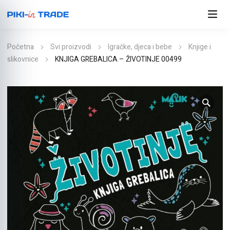
Početna
Svi proizvodi
Igračke, djeca i bebe
Knjige i
slikovnice
KNJIGA GREBALICA – ŽIVOTINJE 00499