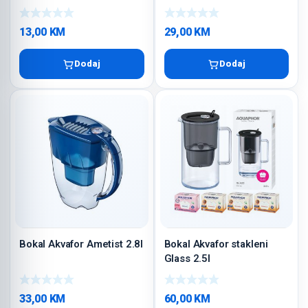
13,00
KM
29,00
KM
Dodaj
Dodaj
Bokal Akvafor Ametist 2.8l
Bokal Akvafor stakleni
Glass 2.5l
33,00
KM
60,00
KM