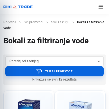
Početna
Svi proizvodi
Sve za kuću
Bokali za filtriranje
vode
Bokali za filtriranje vode
Poredano
Prikazuje se svih 12 rezultata
po
najnovijem