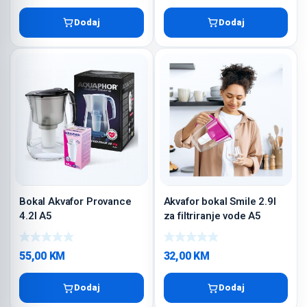
Dodaj
Dodaj
Bokal Akvafor Provance
Akvafor bokal Smile 2.9l
4.2l A5
za filtriranje vode A5
55,00
KM
32,00
KM
Dodaj
Dodaj