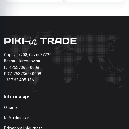
Gnjilavac 208, Cazin 77220
Bosna i Hercegovina
ID: 4263736540008
PDV: 263736540008
+387 63 405 186
Informacije
O nama
Način dostave
Privatnost i sigurnost